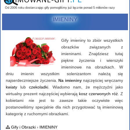
Od 2006 roku dostarczając gify pomogliśmy już łącznie ponad 5 milionów razy
IMIENINY
Gify imieniny to zbiór wszystkich
obrazków związanych z
imieninami. Znajdziesz tutaj
piękne życzenia i wierszyki
imieninowe na obrazkach. W
dniu imienin wszystkim solenizantom należą się
najserdeczniejsze życzenia.
Na imieniny
najczęściej wręczamy
kwiaty
lub
czekoladki
. Wiadomo nam, że mężczyźni jako
wirtualny prezent najczęściej wybierają
kosz czerwonych róż
. Z
kobietami nie jest to zawsze takie oczywiste więc
postanowiliśmy specjalnie dla nich przygotować tą imieninową
kategorię z ruchomymi obrazkami.
Gify i Obrazki
›
IMIENINY