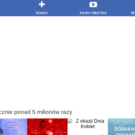
DODAJ
FILMY I MUZYKA
W
cznie ponad 5 milionów razy