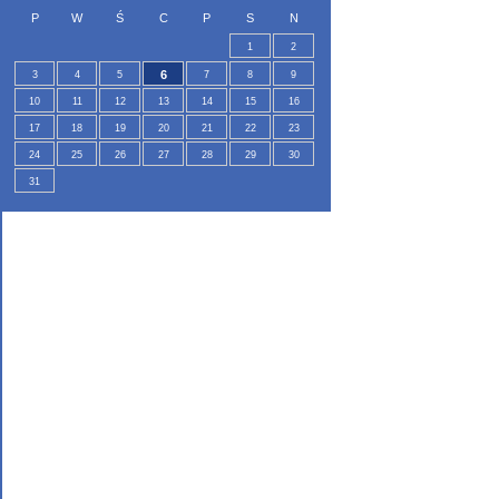
P
W
Ś
C
P
S
N
1
2
6
3
4
5
7
8
9
10
11
12
13
14
15
16
17
18
19
20
21
22
23
24
25
26
27
28
29
30
31