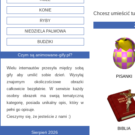
KONIE
Chcesz umieścić tu
RYBY
NIEDZIELA PALMOWA
BUDZIKI
Czym są animowane-gify.pl?
Wielu internautów przesyła między sobą
gify aby umilić sobie dzień. Wysyłaj
PISANKI
znajomym okoliczościowe obrazki
całkowicie bezpłatnie. W serwisie każdy
osobny obrazek ma swoją tematyczną
kategorię, posiada unikalny opis, który w
pełni go opisuje.
Cieszymy się, że jesteście z nami :)
BIBLIA
Sierpień 2026