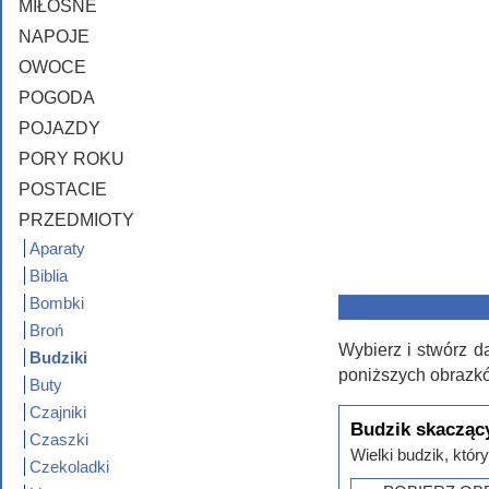
MIŁOSNE
NAPOJE
OWOCE
POGODA
POJAZDY
PORY ROKU
POSTACIE
PRZEDMIOTY
Aparaty
Biblia
Bombki
Broń
Wybierz i stwórz d
Budziki
poniższych obrazk
Buty
Czajniki
Budzik skacząc
Czaszki
Wielki budzik, któr
Czekoladki