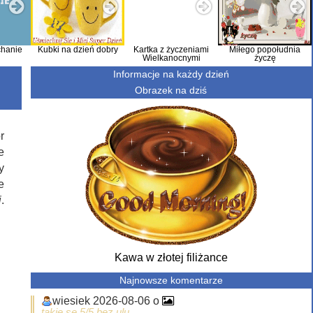
hanie
Kubki na dzień dobry
Kartka z życzeniami
Miłego popołudnia
Wielkanocnymi
życzę
Informacje na każdy dzień
Obrazek na dziś
r
e
y
e
i
.
Kawa w złotej filiżance
Najnowsze komentarze
wiesiek 2026-08-06 o
takie se 5/5 bez ulu