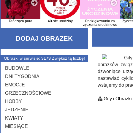
Tańcząca para
40-ste urodziny
Podziękowania za
Życze
życzenia urodzinowe
DODAJ OBRAZEK
Obrazki w serwisie:
3173
Zwiększ tą liczbę!
obrazków związ
BUDOWLE
dzwoniące urzą
DNI TYGODNIA
nastawiać cykli
EMOCJE
wstajemy do pra
GRZECZNOŚCIOWE
Gify i Obrazki
HOBBY
JEDZENIE
KWIATY
MIESIĄCE