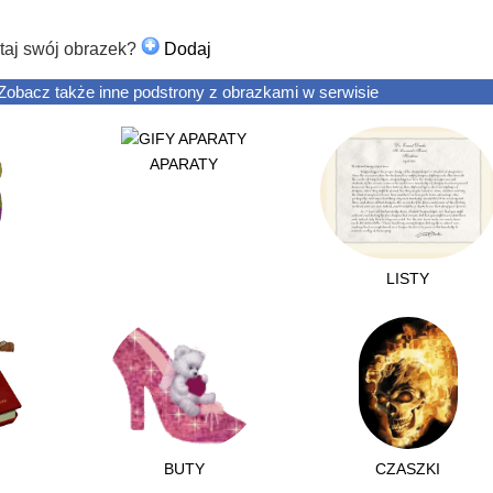
taj swój obrazek?
Dodaj
Zobacz także inne podstrony z obrazkami w serwisie
APARATY
LISTY
BUTY
CZASZKI