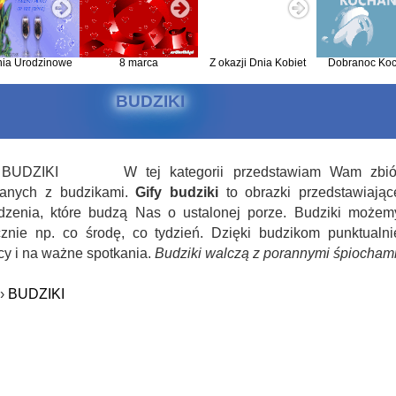
nia Urodzinowe
8 marca
Z okazji Dnia Kobiet
Dobranoc Koc
BUDZIKI
W tej kategorii przedstawiam Wam zbió
anych z budzikami.
Gify budziki
to obrazki przedstawiając
dzenia, które budzą Nas o ustalonej porze. Budziki możem
cznie np. co środę, co tydzień. Dzięki budzikom punktualni
cy i na ważne spotkania.
Budziki walczą z porannymi śpiocham
›
BUDZIKI