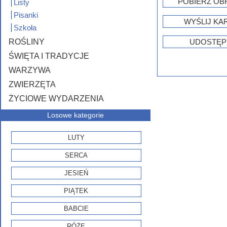
POBIERZ OB
Listy
Pisanki
WYŚLIJ KA
Szkoła
ROŚLINY
UDOSTĘP
ŚWIĘTA I TRADYCJE
WARZYWA
ZWIERZĘTA
ŻYCIOWE WYDARZENIA
Losowe kategorie
LUTY
SERCA
JESIEŃ
PIĄTEK
BABCIE
RÓŻE