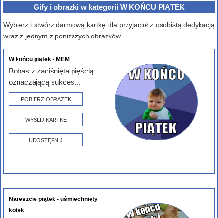
Gify i obrazki w kategorii W KOŃCU PIĄTEK
Wybierz i stwórz darmową kartkę dla przyjaciół z osobistą dedykacją
wraz z jednym z poniższych obrazków.
W końcu piątek - MEM
Bobas z zaciśnięta pięścią
oznaczającą sukces...
POBIERZ OBRAZEK
WYŚLIJ KARTKĘ
UDOSTĘPNIJ
Nareszcie piątek - uśmiechnięty
kotek