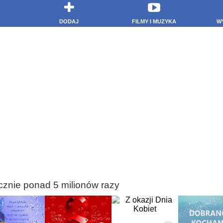
DODAJ
FILMY I MUZYKA
W
cznie ponad 5 milionów razy