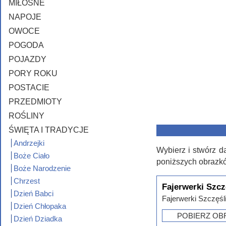
MIŁOSNE
NAPOJE
OWOCE
POGODA
POJAZDY
PORY ROKU
POSTACIE
PRZEDMIOTY
ROŚLINY
ŚWIĘTA I TRADYCJE
Andrzejki
Wybierz i stwórz d
Boże Ciało
poniższych obrazk
Boże Narodzenie
Chrzest
Fajerwerki Szc
Dzień Babci
Fajerwerki Szczęś
Dzień Chłopaka
POBIERZ OB
Dzień Dziadka