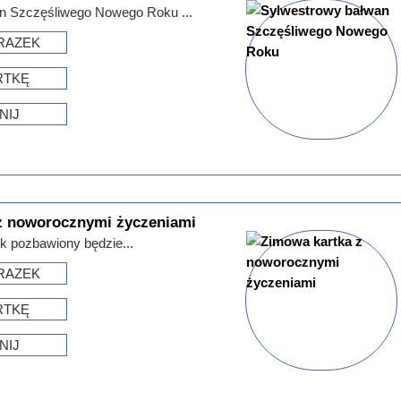
n Szczęśliwego Nowego Roku ...
RAZEK
RTKĘ
NIJ
z noworocznymi życzeniami
k pozbawiony będzie...
RAZEK
RTKĘ
NIJ