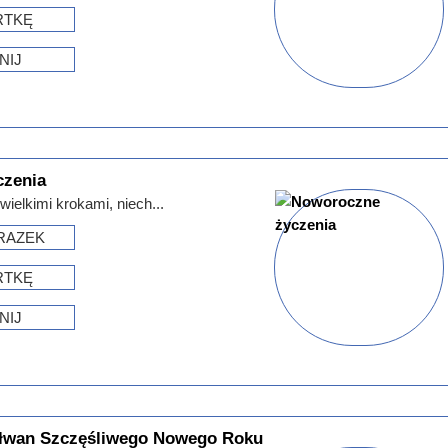
RTKĘ
NIJ
czenia
wielkimi krokami, niech...
RAZEK
RTKĘ
NIJ
ałwan Szczęśliwego Nowego Roku