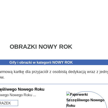
OBRAZKI NOWY ROK
Gify i obrazki w kategorii NOWY ROK
armową kartkę dla przyjaciół z osobistą dedykacją wraz z jed
ów.
zęśliwego Nowego Roku
liwego Nowego Roku ...
RAZEK