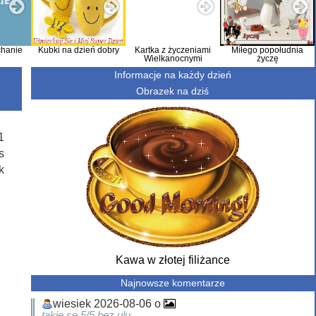
hanie
Kubki na dzień dobry
Kartka z życzeniami
Miłego popołudnia
Wielkanocnymi
życzę
Informacje na każdy dzień
Obrazek na dziś
1
s
k
Kawa w złotej filiżance
Najnowsze komentarze
wiesiek 2026-08-06 o
takie se 5/5 bez ulu