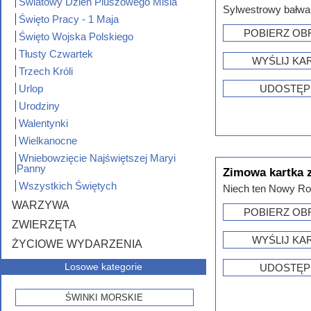
Światowy Dzień Pluszowego Misia
Sylwestrowy bałwa
Święto Pracy - 1 Maja
POBIERZ OB
Święto Wojska Polskiego
Tłusty Czwartek
WYŚLIJ KA
Trzech Króli
Urlop
UDOSTĘP
Urodziny
Walentynki
Wielkanocne
Wniebowzięcie Najświętszej Maryi
Panny
Zimowa kartka 
Wszystkich Świętych
Niech ten Nowy Ro
WARZYWA
POBIERZ OB
ZWIERZĘTA
WYŚLIJ KA
ŻYCIOWE WYDARZENIA
Losowe kategorie
UDOSTĘP
ŚWINKI MORSKIE