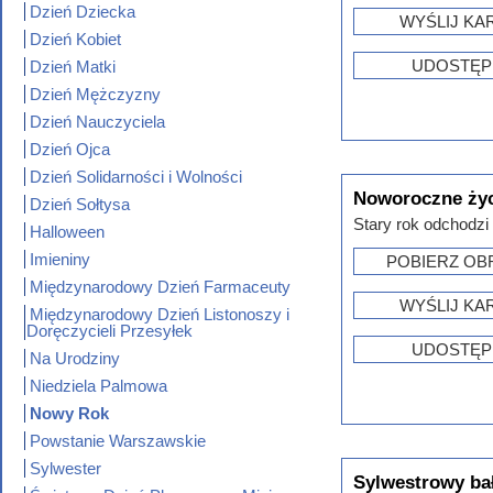
Dzień Dziecka
WYŚLIJ KA
Dzień Kobiet
UDOSTĘP
Dzień Matki
Dzień Mężczyzny
Dzień Nauczyciela
Dzień Ojca
Dzień Solidarności i Wolności
Noworoczne ży
Dzień Sołtysa
Stary rok odchodzi 
Halloween
Imieniny
POBIERZ OB
Międzynarodowy Dzień Farmaceuty
WYŚLIJ KA
Międzynarodowy Dzień Listonoszy i
Doręczycieli Przesyłek
UDOSTĘP
Na Urodziny
Niedziela Palmowa
Nowy Rok
Powstanie Warszawskie
Sylwester
Sylwestrowy b