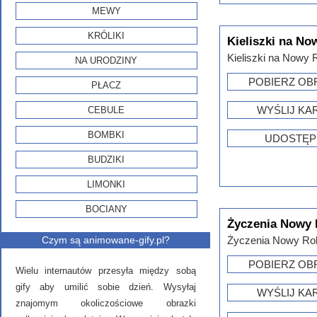
MEWY
KRÓLIKI
Kieliszki na No
Kieliszki na Nowy 
NA URODZINY
POBIERZ OB
PŁACZ
WYŚLIJ KA
CEBULE
BOMBKI
UDOSTĘP
BUDZIKI
LIMONKI
BOCIANY
Życzenia Nowy
Czym są animowane-gify.pl?
Życzenia Nowy Rok.
POBIERZ OB
Wielu internautów przesyła między sobą
gify aby umilić sobie dzień. Wysyłaj
WYŚLIJ KA
znajomym okoliczościowe obrazki