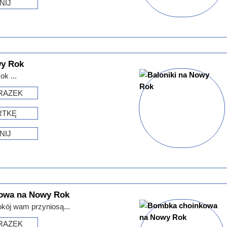
NIJ
wy Rok
k ...
RAZEK
RTKĘ
NIJ
owa na Nowy Rok
okój wam przyniosą...
RAZEK