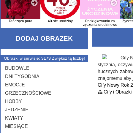
Tańcząca para
40-ste urodziny
Podziękowania za
Życze
życzenia urodzinowe
DODAJ OBRAZEK
Obrazki w serwisie:
3173
Zwiększ tą liczbę!
stycznia, oczyw
BUDOWLE
hucznych zabaw,
DNI TYGODNIA
znajomemu aby je
EMOCJE
Gify Nowy Rok 
Gify i Obrazki
GRZECZNOŚCIOWE
HOBBY
JEDZENIE
KWIATY
MIESIĄCE