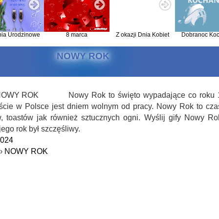
nia Urodzinowe
8 marca
Z okazji Dnia Kobiet
Dobranoc Koc
NOWY ROK
Nowy Rok to święto wypadające co roku 
iście w Polsce jest dniem wolnym od pracy. Nowy Rok to cza
 toastów jak również sztucznych ogni. Wyślij gify Nowy Ro
go rok był szczęśliwy.
2024
›
NOWY ROK