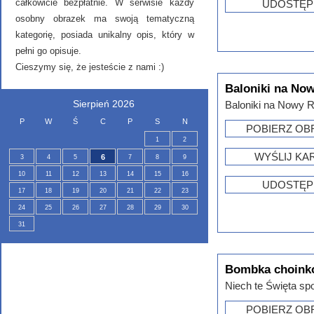
całkowicie bezpłatnie. W serwisie każdy
UDOSTĘP
osobny obrazek ma swoją tematyczną
kategorię, posiada unikalny opis, który w
pełni go opisuje.
Cieszymy się, że jesteście z nami :)
Baloniki na No
Sierpień 2026
Baloniki na Nowy Ro
P
W
Ś
C
P
S
N
POBIERZ OB
1
2
WYŚLIJ KA
6
3
4
5
7
8
9
10
11
12
13
14
15
16
UDOSTĘP
17
18
19
20
21
22
23
24
25
26
27
28
29
30
31
Bombka choink
Niech te Święta sp
POBIERZ OB