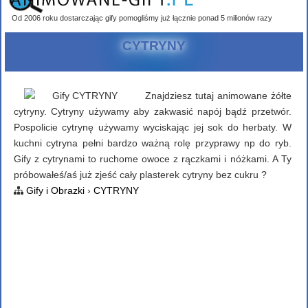
Od 2006 roku dostarczając gify pomogliśmy już łącznie ponad 5 milionów razy
CYTRYNY
Znajdziesz tutaj animowane żółte
cytryny. Cytryny używamy aby zakwasić napój bądź przetwór.
Pospolicie cytrynę używamy wyciskając jej sok do herbaty. W
kuchni cytryna pełni bardzo ważną rolę przyprawy np do ryb.
Gify z cytrynami to ruchome owoce z rączkami i nóżkami. A Ty
próbowałeś/aś już zjeść cały plasterek cytryny bez cukru ?
Gify i Obrazki
›
CYTRYNY