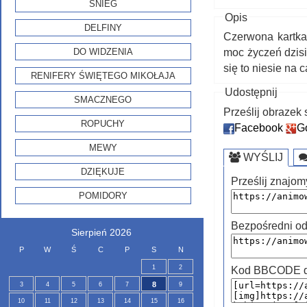
ŚNIEG
Opis
DELFINY
Czerwona kartka z życzeniami: .... Z okazj
DO WIDZENIA
moc życzeń dzisi
się to niesie na c
RENIFERY ŚWIĘTEGO MIKOŁAJA
Udostępnij
SMACZNEGO
Prześlij obraze
ROPUCHY
Facebook
G
MEWY
WYŚLIJ
DZIĘKUJE
Prześlij znajom
POMIDORY
Bezpośredni od
Sierpień 2026
P
W
Ś
C
P
S
N
1
2
Kod BBCODE do
8
3
4
5
6
7
9
10
11
12
13
14
15
16