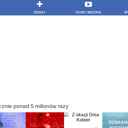
DODAJ
FILMY I MUZYKA
W
cznie ponad 5 milionów razy