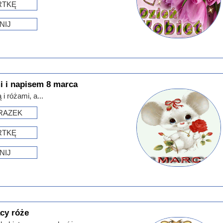
RTKĘ
NIJ
i i napisem 8 marca
i różami, a...
RAZEK
RTKĘ
NIJ
cy róże