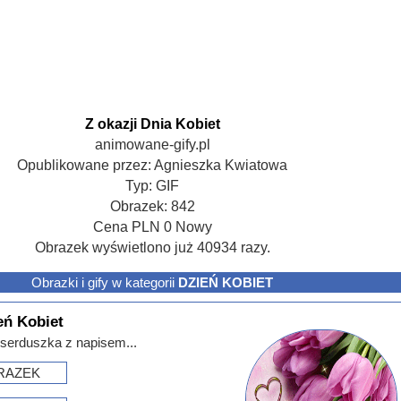
Z okazji Dnia Kobiet
animowane-gify.pl
Opublikowane przez:
Agnieszka Kwiatowa
Typ:
GIF
Obrazek:
842
Cena
PLN
0
Nowy
Obrazek wyświetlono już 40934 razy.
Obrazki i gify w kategorii
DZIEŃ KOBIET
eń Kobiet
i serduszka z napisem...
RAZEK