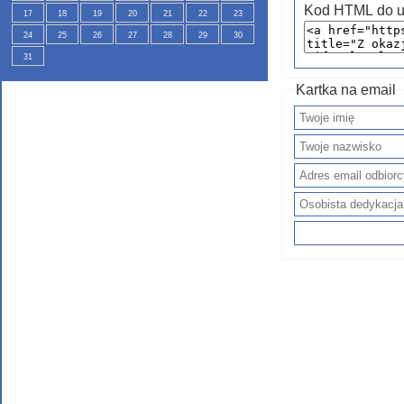
Kod HTML do u
17
18
19
20
21
22
23
24
25
26
27
28
29
30
31
Kartka na email