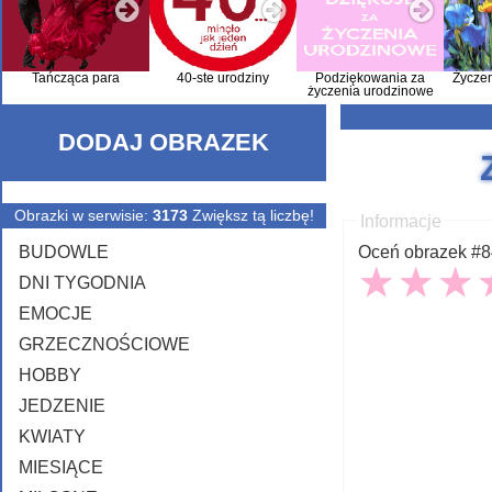
Tańcząca para
40-ste urodziny
Podziękowania za
Życze
życzenia urodzinowe
DODAJ OBRAZEK
Obrazki w serwisie:
3173
Zwiększ tą liczbę!
Informacje
BUDOWLE
Oceń obrazek #84
DNI TYGODNIA
EMOCJE
GRZECZNOŚCIOWE
HOBBY
JEDZENIE
KWIATY
MIESIĄCE