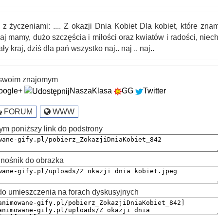
i Dnia Kobiet Dla kobiet, które znamy,
aj mamy, dużo szczęścia i miłości oraz kwiatów i radości, niech
ały kraj, dziś dla pań wszystko naj.. naj .. naj..
k swoim znajomym
oogle+
NaszaKlasa
GG
Twitter
FORUM
WWW
ym poniższy link do podstrony
nośnik do obrazka
 umieszczenia na forach dyskusyjnych