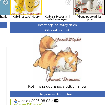
hanie
Kubki na dzień dobry
Kartka z życzeniami
Miłego popołudnia
Wielkanocnymi
życzę
Informacje na każdy dzień
Obrazek na dziś
Kot i mysz dobranoc słodkich snów
Najnowsze komentarze
wiesiek 2026-08-08 o
takie se 5/5 bez ulu