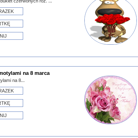
bukiet czerwonych róż. ...
RAZEK
RTKĘ
NIJ
motylami na 8 marca
lami na 8...
RAZEK
RTKĘ
NIJ