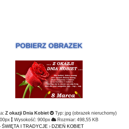
POBIERZ OBRAZEK
ka:
Z okazji Dnia Kobiet
Typ: jpg (obrazek nieruchomy)
600px
Wysokość: 900px
Rozmiar: 498,55 KB
›
ŚWIĘTA I TRADYCJE
›
DZIEŃ KOBIET