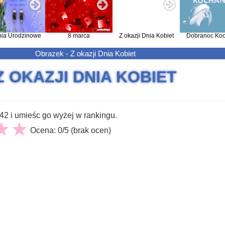
nia Urodzinowe
8 marca
Z okazji Dnia Kobiet
Dobranoc Koc
Obrazek - Z okazji Dnia Kobiet
Z OKAZJI DNIA KOBIET
2 i umieśc go wyżej w rankingu.
Ocena: 0/5 (brak ocen)