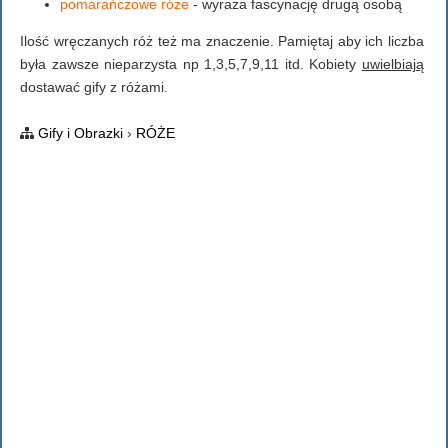
pomarańczowe róże
- wyraża fascynację drugą osobą
Ilość wręczanych róż też ma znaczenie. Pamiętaj aby ich liczba
była zawsze nieparzysta np 1,3,5,7,9,11 itd. Kobiety
uwielbiają
dostawać gify z różami.
Gify i Obrazki
›
RÓŻE