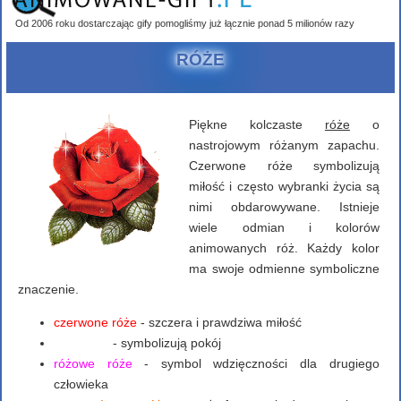
Od 2006 roku dostarczając gify pomogliśmy już łącznie ponad 5 milionów razy
RÓŻE
Piękne kolczaste
róże
o
nastrojowym różanym zapachu.
Czerwone róże symbolizują
miłość i często wybranki życia są
nimi obdarowywane. Istnieje
wiele odmian i kolorów
animowanych róż. Każdy kolor
ma swoje odmienne symboliczne
znaczenie.
czerwone róże
- szczera i prawdziwa miłość
białe róże
- symbolizują pokój
różowe róże
- symbol wdzięczności dla drugiego
człowieka