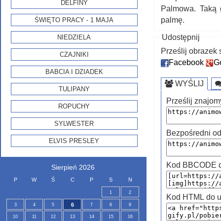
DELFINY
Palmowa. Taką 
palmę.
ŚWIĘTO PRACY - 1 MAJA
Udostępnij
NIEDZIELA
Prześlij obraze
CZAJNIKI
Facebook
G
BABCIA I DZIADEK
WYŚLIJ
TULIPANY
Prześlij znajom
ROPUCHY
SYLWESTER
Bezpośredni od
ELVIS PRESLEY
Kod BBCODE do
Sierpień 2026
P
W
Ś
C
P
S
N
1
2
Kod HTML do u
6
3
4
5
7
8
9
10
11
12
13
14
15
16