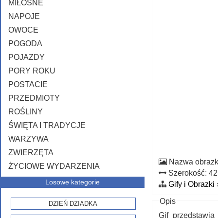
MIŁOSNE
NAPOJE
OWOCE
POGODA
POJAZDY
PORY ROKU
POSTACIE
PRZEDMIOTY
ROŚLINY
ŚWIĘTA I TRADYCJE
WARZYWA
ZWIERZĘTA
Nazwa obraz
ŻYCIOWE WYDARZENIA
Szerokość: 4
Losowe kategorie
Gify i Obrazki
Opis
DZIEŃ DZIADKA
Gif przedstawia