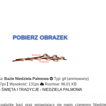
POBIERZ OBRAZEK
ka:
Bazie Niedziela Palmowa
Typ: gif (animowany)
27px
Wysokość: 131px
Rozmiar: 96,01 KB
›
ŚWIĘTA I TRADYCJE
›
NIEDZIELA PALMOWA
 gałązkę bazi oraz pojawiający się napis czerwony Niedzie