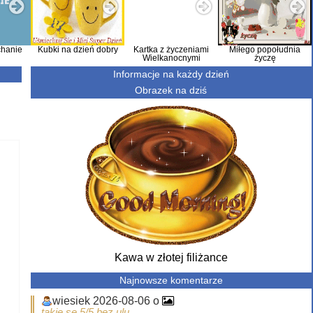
hanie
Kubki na dzień dobry
Kartka z życzeniami
Miłego popołudnia
Wielkanocnymi
życzę
Informacje na każdy dzień
Obrazek na dziś
Kawa w złotej filiżance
Najnowsze komentarze
wiesiek 2026-08-06 o
takie se 5/5 bez ulu