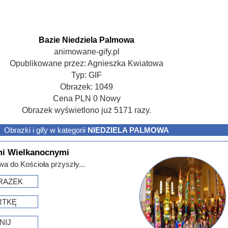
Bazie Niedziela Palmowa
animowane-gify.pl
Opublikowane przez:
Agnieszka Kwiatowa
Typ:
GIF
Obrazek:
1049
Cena
PLN
0
Nowy
Obrazek wyświetlono już 5171 razy.
Obrazki i gify w kategorii
NIEDZIELA PALMOWA
mi Wielkanocnymi
a do Kościoła przyszły...
RAZEK
RTKĘ
NIJ