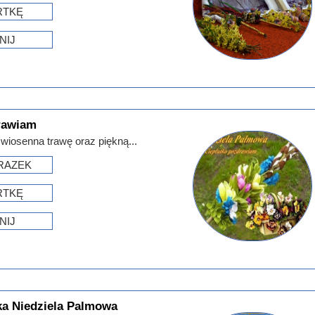
RTKĘ
NIJ
rawiam
wiosenna trawę oraz piękną...
RAZEK
RTKĘ
NIJ
ka Niedziela Palmowa