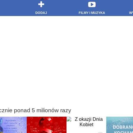
DODAJ
FILMY I MUZYKA
W
cznie ponad 5 milionów razy