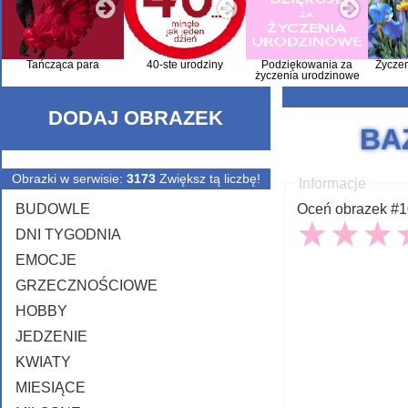
Tańcząca para
40-ste urodziny
Podziękowania za
Życze
życzenia urodzinowe
DODAJ OBRAZEK
BA
Obrazki w serwisie:
3173
Zwiększ tą liczbę!
Informacje
BUDOWLE
Oceń obrazek #10
DNI TYGODNIA
EMOCJE
GRZECZNOŚCIOWE
HOBBY
JEDZENIE
KWIATY
MIESIĄCE