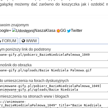
gałązkę możemy dać zarówno do koszyczka jak i ozdobić n
k swoim znajomym
oogle+
NaszaKlasa
GG
Twitter
FORUM
WWW
ym poniższy link do podstrony
nośnik do obrazka
 umieszczenia na forach dyskusyjnych
mieszczenia na stronach www i blogach