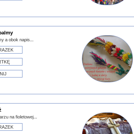
palmy
y a obok napis...
RAZEK
RTKĘ
NIJ
ż
rzu na fioletowej...
RAZEK