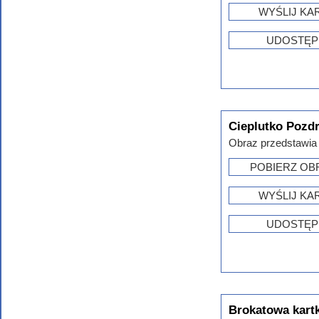
WYŚLIJ KA
UDOSTĘP
Cieplutko Pozd
Obraz przedstawia 
POBIERZ OB
WYŚLIJ KA
UDOSTĘP
Brokatowa kart