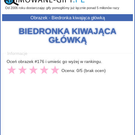
Od 2006 roku dostarczając gify pomogliśmy już łącznie ponad 5 milionów razy
Obrazek - Biedronka kiwająca główką
BIEDRONKA KIWAJĄCA
GŁÓWKĄ
Informacje
Oceń obrazek #176 i umieśc go wyżej w rankingu.
Ocena: 0/5 (brak ocen)