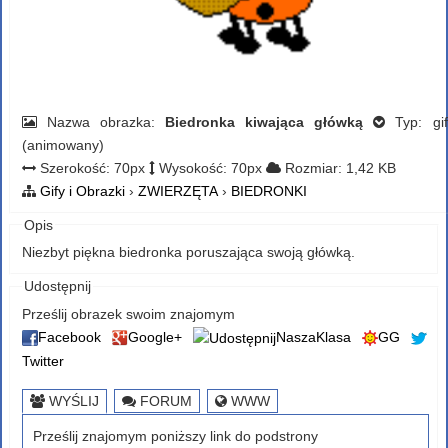
Nazwa obrazka:
Biedronka kiwająca główką
Typ: gif
(animowany)
Szerokość: 70px
Wysokość: 70px
Rozmiar: 1,42 KB
Gify i Obrazki
›
ZWIERZĘTA
›
BIEDRONKI
Opis
Niezbyt piękna biedronka poruszająca swoją główką.
Udostępnij
Prześlij obrazek swoim znajomym
Facebook
Google+
NaszaKlasa
GG
Twitter
WYŚLIJ
FORUM
WWW
Prześlij znajomym poniższy link do podstrony