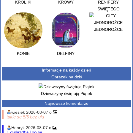
KRÓLIKI
KROWY
RENIFERY
ŚWIĘTEGO
MIKOŁAJA
JEDNOROŻCE
KONIE
DELFINY
Informacje na każdy dzień
Obrazek na dziś
Dziewczyny świętują Piątek
Najnowsze komentarze
wiesiek 2026-08-07 o
takie se 5/5 bez ulu
Henryk 2026-08-07 o
1 gwiazdka i do ulu