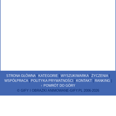
STRONA GŁÓWNA
|
KATEGORIE
|
WYSZUKIWARKA
|
ŻYCZENIA
|
WSPÓŁPRACA
|
POLITYKA PRYWATNOŚCI
|
KONTAKT
|
RANKING
|
↑ POWRÓT DO GÓRY
© GIFY I OBRAZKI ANIMOWANE-GIFY.PL 2006-2026