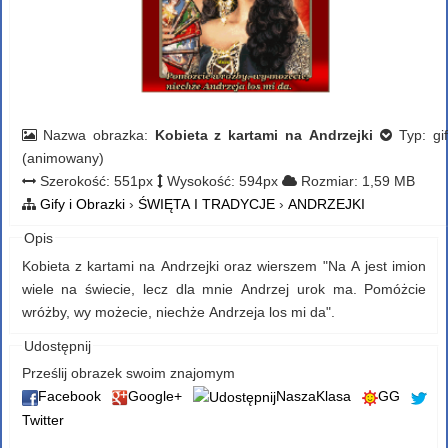
Nazwa obrazka:
Kobieta z kartami na Andrzejki
Typ: gif
(animowany)
Szerokość: 551px
Wysokość: 594px
Rozmiar: 1,59 MB
Gify i Obrazki
›
ŚWIĘTA I TRADYCJE
›
ANDRZEJKI
Opis
Kobieta z kartami na Andrzejki oraz wierszem "Na A jest imion
wiele na świecie, lecz dla mnie Andrzej urok ma. Pomóżcie
wróżby, wy możecie, niechże Andrzeja los mi da".
Udostępnij
Prześlij obrazek swoim znajomym
Facebook
Google+
NaszaKlasa
GG
Twitter