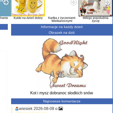
hanie
Kubki na dzień dobry
Kartka z życzeniami
Miłego popołudnia
Wielkanocnymi
życzę
Informacje na każdy dzień
Obrazek na dziś
Kot i mysz dobranoc słodkich snów
Najnowsze komentarze
wiesiek 2026-08-08 o
takie se 5/5 bez ulu