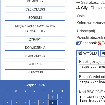
POMIDORY
Szerokość: 3
Gify i Obrazki
CZEKOLADKI
Opis
BORSUKI
Kolorowe sztucz
MIĘDZYNARODOWY DZIEŃ
Udostępnij
FARMACEUTY
Prześlij obraze
ŻYRAFY
Facebook
G
DO WIDZENIA
WYŚLIJ
SMACZNEGO
Prześlij znajom
WTOREK
RODZYNKI
Bezpośredni od
Sierpień 2026
P
W
Ś
C
P
S
N
Kod BBCODE do
1
2
8
3
4
5
6
7
9