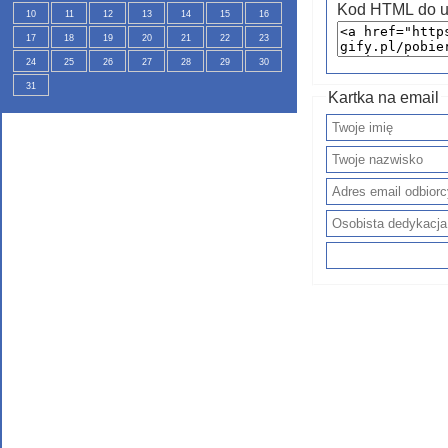
Kod HTML do u
10
11
12
13
14
15
16
17
18
19
20
21
22
23
24
25
26
27
28
29
30
31
Kartka na email