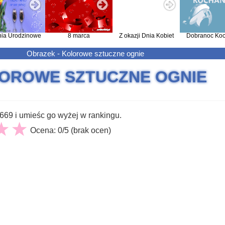
nia Urodzinowe
8 marca
Z okazji Dnia Kobiet
Dobranoc Koc
Obrazek - Kolorowe sztuczne ognie
OROWE SZTUCZNE OGNIE
69 i umieśc go wyżej w rankingu.
Ocena: 0/5 (brak ocen)