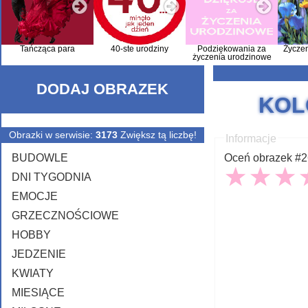
Tańcząca para
40-ste urodziny
Podziękowania za
Życze
życzenia urodzinowe
DODAJ OBRAZEK
KOL
Obrazki w serwisie:
3173
Zwiększ tą liczbę!
Informacje
BUDOWLE
Oceń obrazek #26
DNI TYGODNIA
EMOCJE
GRZECZNOŚCIOWE
HOBBY
JEDZENIE
KWIATY
MIESIĄCE