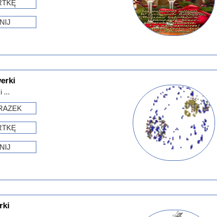
RTKĘ
NIJ
erki
 ...
RAZEK
RTKĘ
NIJ
rki
..