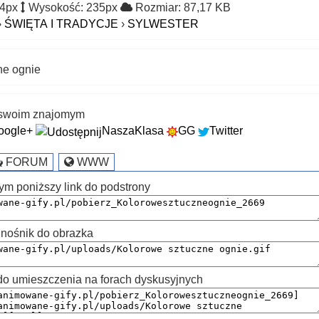
14px
Wysokość: 235px
Rozmiar: 87,17 KB
›
ŚWIĘTA I TRADYCJE
›
SYLWESTER
ne ognie
k swoim znajomym
oogle+
NaszaKlasa
GG
Twitter
FORUM
WWW
ym poniższy link do podstrony
nośnik do obrazka
 umieszczenia na forach dyskusyjnych