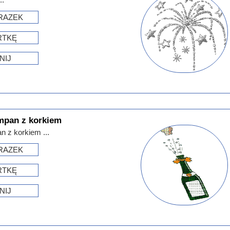
RAZEK
RTKĘ
NIJ
ampan z korkiem
n z korkiem ...
RAZEK
RTKĘ
NIJ