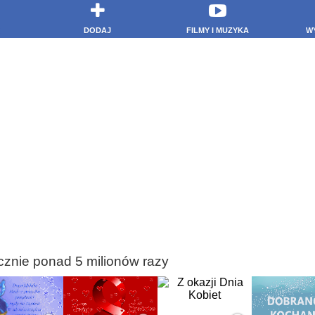
DODAJ
FILMY I MUZYKA
W
cznie ponad 5 milionów razy