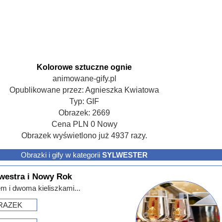
Kolorowe sztuczne ognie
animowane-gify.pl
Opublikowane przez:
Agnieszka Kwiatowa
Typ:
GIF
Obrazek:
2669
Cena
PLN
0
Nowy
Obrazek wyświetlono już 4937 razy.
Obrazki i gify w kategorii
SYLWESTER
lwestra i Nowy Rok
m i dwoma kieliszkami...
RAZEK