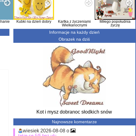
hanie
Kubki na dzień dobry
Kartka z życzeniami
Miłego popołudnia
Wielkanocnymi
życzę
Informacje na każdy dzień
Obrazek na dziś
Kot i mysz dobranoc słodkich snów
Najnowsze komentarze
wiesiek 2026-08-08 o
takie se 5/5 bez ulu