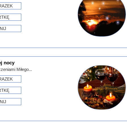
RAZEK
RTKĘ
NIJ
ej nocy
zeniami Miłego...
RAZEK
RTKĘ
NIJ