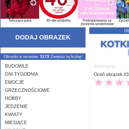
Tańcząca para
40-ste urodziny
Podziękowania za
Życze
życzenia urodzinowe
Ob
DODAJ OBRAZEK
KOTKI
Obrazki w serwisie:
3173
Zwiększ tą liczbę!
BUDOWLE
Informacje
DNI TYGODNIA
Oceń obrazek #31
EMOCJE
GRZECZNOŚCIOWE
HOBBY
JEDZENIE
KWIATY
MIESIĄCE