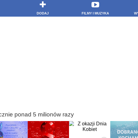
DODAJ
FILMY I MUZYKA
W
cznie ponad 5 milionów razy