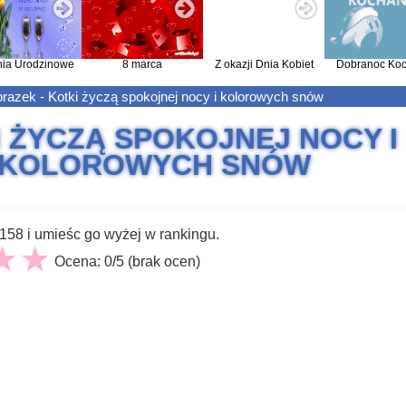
nia Urodzinowe
8 marca
Z okazji Dnia Kobiet
Dobranoc Koc
razek - Kotki życzą spokojnej nocy i kolorowych snów
 ŻYCZĄ SPOKOJNEJ NOCY I
KOLOROWYCH SNÓW
58 i umieśc go wyżej w rankingu.
Ocena: 0/5 (brak ocen)