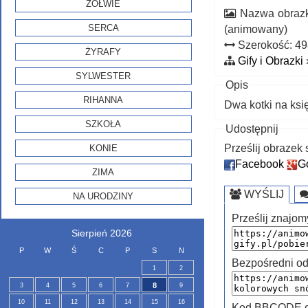
ŻÓŁWIE
Nazwa obraz
SERCA
(animowany)
Szerokość: 4
ŻYRAFY
Gify i Obrazki
SYLWESTER
Opis
RIHANNA
Dwa kotki na ksi
SZKOŁA
Udostępnij
Prześlij obraze
KONIE
Facebook
G
ZIMA
WYŚLIJ
NA URODZINY
Prześlij znajom
Sierpień 2026
P
W
Ś
C
P
S
N
Bezpośredni od
1
2
8
3
4
5
6
7
9
10
11
12
13
14
15
16
Kod BBCODE do