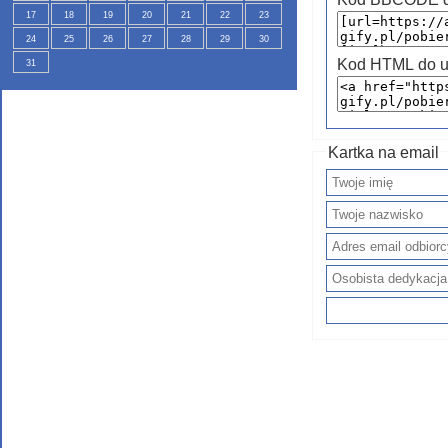
17
18
19
20
21
22
23
24
25
26
27
28
29
30
Kod HTML do u
31
Kartka na email