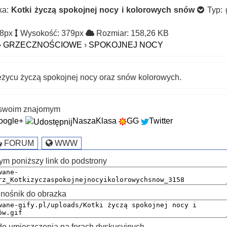
ka:
Kotki życzą spokojnej nocy i kolorowych snów
Typ: g
98px
Wysokość: 379px
Rozmiar: 158,26 KB
›
GRZECZNOŚCIOWE
›
SPOKOJNEJ NOCY
ężycu życzą spokojnej nocy oraz snów kolorowych.
k swoim znajomym
oogle+
NaszaKlasa
GG
Twitter
FORUM
WWW
ym poniższy link do podstrony
nośnik do obrazka
 umieszczenia na forach dyskusyjnych