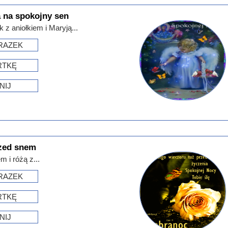
a na spokojny sen
z aniołkiem i Maryją...
RAZEK
RTKĘ
NIJ
rzed snem
 i różą z...
RAZEK
RTKĘ
NIJ