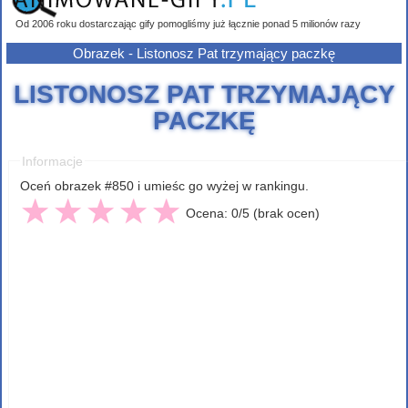
Od 2006 roku dostarczając gify pomogliśmy już łącznie ponad 5 milionów razy
Obrazek - Listonosz Pat trzymający paczkę
LISTONOSZ PAT TRZYMAJĄCY
PACZKĘ
Informacje
Oceń obrazek #850 i umieśc go wyżej w rankingu.
Ocena: 0/5 (brak ocen)