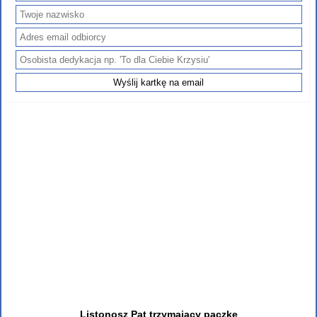
Listonosz Pat trzymający paczkę