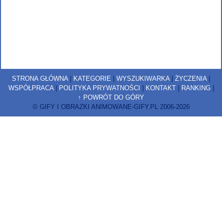
STRONA GŁÓWNA
|
KATEGORIE
|
WYSZUKIWARKA
|
ŻYCZENIA
|
WSPÓŁPRACA
|
POLITYKA PRYWATNOŚCI
|
KONTAKT
|
RANKING
|
↑ POWRÓT DO GÓRY
© GIFY I OBRAZKI ANIMOWANE-GIFY.PL 2006-2026