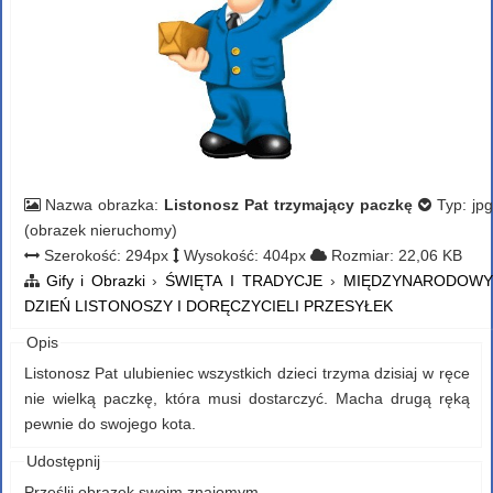
Nazwa obrazka:
Listonosz Pat trzymający paczkę
Typ: jpg
(obrazek nieruchomy)
Szerokość: 294px
Wysokość: 404px
Rozmiar: 22,06 KB
Gify i Obrazki
›
ŚWIĘTA I TRADYCJE
›
MIĘDZYNARODOWY
DZIEŃ LISTONOSZY I DORĘCZYCIELI PRZESYŁEK
Opis
Listonosz Pat ulubieniec wszystkich dzieci trzyma dzisiaj w ręce
nie wielką paczkę, która musi dostarczyć. Macha drugą ręką
pewnie do swojego kota.
Udostępnij
Prześlij obrazek swoim znajomym