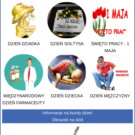
DZIEŃ DZIADKA
DZIEŃ SOŁTYSA
ŚWIĘTO PRACY - 1
MAJA
MIĘDZYNARODOWY
DZIEŃ DZIECKA
DZIEŃ MĘŻCZYZNY
DZIEŃ FARMACEUTY
Informacje na każdy dzień
Obrazek na dziś