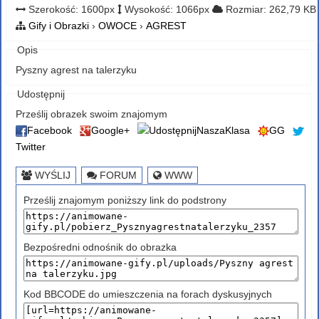
Szerokość: 1600px
Wysokość: 1066px
Rozmiar: 262,79 KB
Gify i Obrazki
›
OWOCE
›
AGREST
Opis
Pyszny agrest na talerzyku
Udostępnij
Prześlij obrazek swoim znajomym
Facebook
Google+
NaszaKlasa
GG
Twitter
WYŚLIJ
FORUM
WWW
Prześlij znajomym poniższy link do podstrony
Bezpośredni odnośnik do obrazka
Kod BBCODE do umieszczenia na forach dyskusyjnych