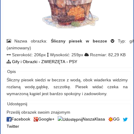
Nazwa obrazka:
Śliczny piesek w beczce
Typ: gif
(animowany)
Szerokość: 206px
Wysokość: 259px
Rozmiar: 82,29 KB
Gify i Obrazki
›
ZWIERZĘTA
›
PSY
Opis
Śliczny piesek siedzi w beczce z wodą, obok wiaderka widzimy
rozlaną wodę,gąbkę, szczotkę. Piesek widać czeka na
wymarzoną kąpiel jest bardzo spokojny i zadowolony.
Udostępnij
Prześlij obrazek swoim znajomym
Facebook
Google+
NaszaKlasa
GG
Twitter