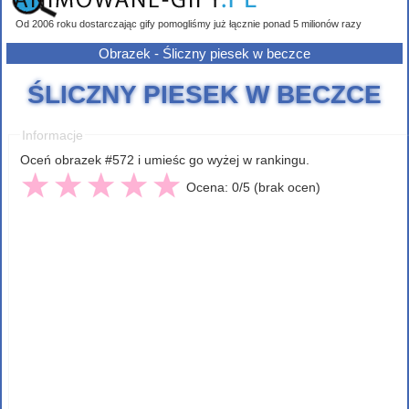
Od 2006 roku dostarczając gify pomogliśmy już łącznie ponad 5 milionów razy
Obrazek - Śliczny piesek w beczce
ŚLICZNY PIESEK W BECZCE
Informacje
Oceń obrazek #572 i umieśc go wyżej w rankingu.
Ocena: 0/5 (brak ocen)