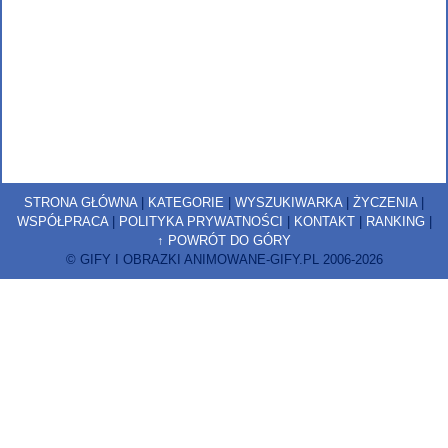
STRONA GŁÓWNA
|
KATEGORIE
|
WYSZUKIWARKA
|
ŻYCZENIA
|
WSPÓŁPRACA
|
POLITYKA PRYWATNOŚCI
|
KONTAKT
|
RANKING
|
↑ POWRÓT DO GÓRY
© GIFY I OBRAZKI ANIMOWANE-GIFY.PL 2006-2026