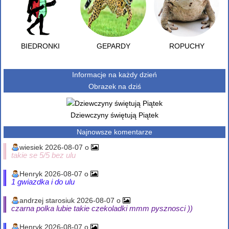
BIEDRONKI
GEPARDY
ROPUCHY
Informacje na każdy dzień
Obrazek na dziś
Dziewczyny świętują Piątek
Najnowsze komentarze
wiesiek 2026-08-07 o
takie se 5/5 bez ulu
Henryk 2026-08-07 o
1 gwiazdka i do ulu
andrzej starosiuk 2026-08-07 o
czarna polka lubie takie czekoladki mmm pysznosci ))
Henryk 2026-08-07 o