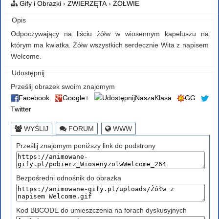
Gify i Obrazki
›
ZWIERZĘTA
›
ŻÓŁWIE
Opis
Odpoczywający na liściu żółw w wiosennym kapeluszu na
którym ma kwiatka. Żółw wszystkich serdecznie Wita z napisem
Welcome.
Udostępnij
Prześlij obrazek swoim znajomym
Facebook
Google+
NaszaKlasa
GG
Twitter
WYŚLIJ
FORUM
WWW
Prześlij znajomym poniższy link do podstrony
Bezpośredni odnośnik do obrazka
Kod BBCODE do umieszczenia na forach dyskusyjnych