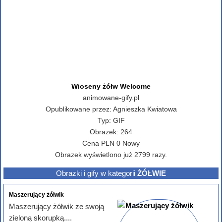
Wioseny żółw Welcome
animowane-gify.pl
Opublikowane przez:
Agnieszka Kwiatowa
Typ:
GIF
Obrazek:
264
Cena
PLN
0
Nowy
Obrazek wyświetlono już 2799 razy.
Obrazki i gify w kategorii
ŻÓŁWIE
Maszerujący żółwik
Maszerujący żółwik ze swoją
zieloną skorupką....