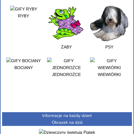
RYBY
ŻABY
PSY
BOCIANY
JEDNOROŻCE
WIEWIÓRKI
Informacje na każdy dzień
Obrazek na dziś