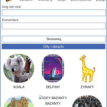
komentarz poniżej...
Imię lub nick:
Komentarz:
Gify i obrazki
KOALA
DELFINY
ŻYRAFY
BAŻANTY