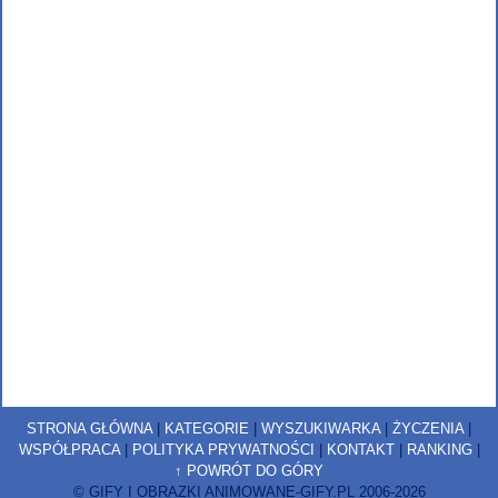
STRONA GŁÓWNA
|
KATEGORIE
|
WYSZUKIWARKA
|
ŻYCZENIA
|
WSPÓŁPRACA
|
POLITYKA PRYWATNOŚCI
|
KONTAKT
|
RANKING
|
↑ POWRÓT DO GÓRY
© GIFY I OBRAZKI ANIMOWANE-GIFY.PL 2006-2026