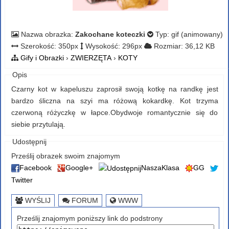
Nazwa obrazka:
Zakochane koteczki
Typ: gif (animowany)
Szerokość: 350px
Wysokość: 296px
Rozmiar: 36,12 KB
Gify i Obrazki
›
ZWIERZĘTA
›
KOTY
Opis
Czarny kot w kapeluszu zaprosił swoją kotkę na randkę jest
bardzo śliczna na szyi ma różową kokardkę. Kot trzyma
czerwoną różyczkę w łapce.Obydwoje romantycznie się do
siebie przytulają.
Udostępnij
Prześlij obrazek swoim znajomym
Facebook
Google+
NaszaKlasa
GG
Twitter
WYŚLIJ
FORUM
WWW
Prześlij znajomym poniższy link do podstrony