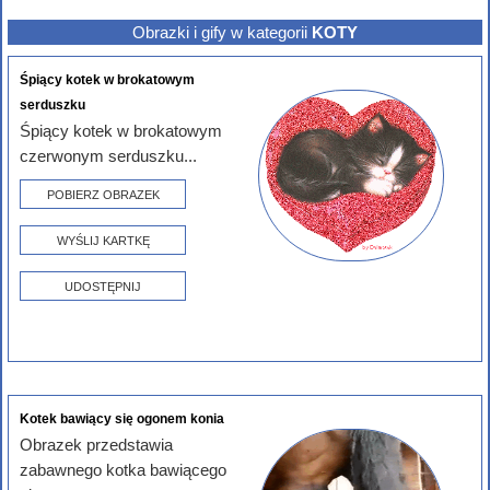
Obrazki i gify w kategorii
KOTY
Śpiący kotek w brokatowym
serduszku
Śpiący kotek w brokatowym
czerwonym serduszku...
POBIERZ OBRAZEK
WYŚLIJ KARTKĘ
UDOSTĘPNIJ
Kotek bawiący się ogonem konia
Obrazek przedstawia
zabawnego kotka bawiącego