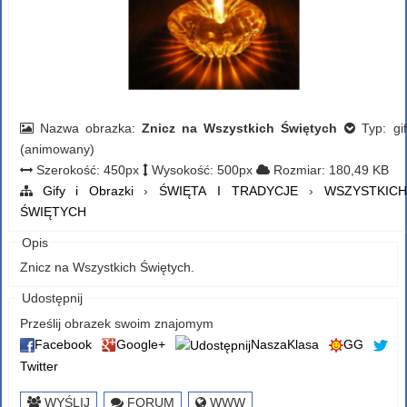
Nazwa obrazka:
Znicz na Wszystkich Świętych
Typ: gif
(animowany)
Szerokość: 450px
Wysokość: 500px
Rozmiar: 180,49 KB
Gify i Obrazki
›
ŚWIĘTA I TRADYCJE
›
WSZYSTKICH
ŚWIĘTYCH
Opis
Znicz na Wszystkich Świętych.
Udostępnij
Prześlij obrazek swoim znajomym
Facebook
Google+
NaszaKlasa
GG
Twitter
WYŚLIJ
FORUM
WWW