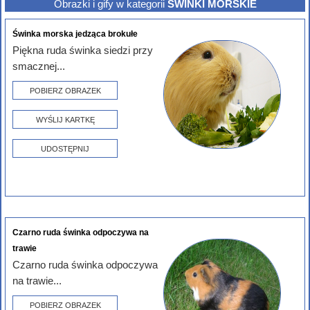
Obrazki i gify w kategorii
ŚWINKI MORSKIE
Świnka morska jedząca brokułe
Piękna ruda świnka siedzi przy
smacznej...
POBIERZ OBRAZEK
WYŚLIJ KARTKĘ
UDOSTĘPNIJ
Czarno ruda świnka odpoczywa na
trawie
Czarno ruda świnka odpoczywa
na trawie...
POBIERZ OBRAZEK