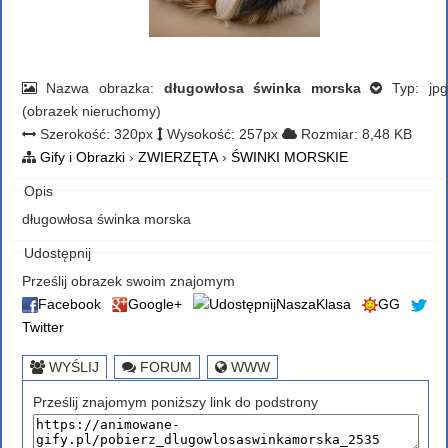
Nazwa obrazka:
długowłosa świnka morska
Typ: jpg
(obrazek nieruchomy)
Szerokość: 320px
Wysokość: 257px
Rozmiar: 8,48 KB
Gify i Obrazki
›
ZWIERZĘTA
›
ŚWINKI MORSKIE
Opis
długowłosa świnka morska
Udostępnij
Prześlij obrazek swoim znajomym
Facebook
Google+
NaszaKlasa
GG
Twitter
WYŚLIJ
FORUM
WWW
Prześlij znajomym poniższy link do podstrony