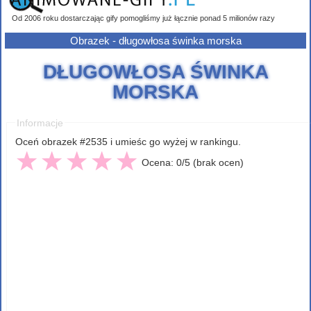
Od 2006 roku dostarczając gify pomogliśmy już łącznie ponad 5 milionów razy
Obrazek - długowłosa świnka morska
DŁUGOWŁOSA ŚWINKA
MORSKA
Informacje
Oceń obrazek #2535 i umieśc go wyżej w rankingu.
Ocena: 0/5 (brak ocen)