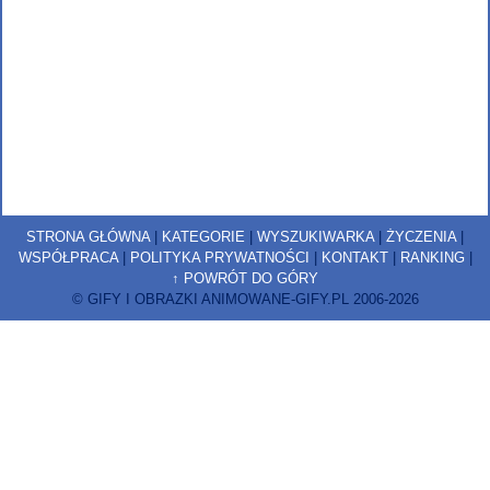
STRONA GŁÓWNA
|
KATEGORIE
|
WYSZUKIWARKA
|
ŻYCZENIA
|
WSPÓŁPRACA
|
POLITYKA PRYWATNOŚCI
|
KONTAKT
|
RANKING
|
↑ POWRÓT DO GÓRY
© GIFY I OBRAZKI ANIMOWANE-GIFY.PL 2006-2026