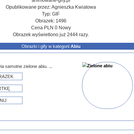
animowane-gify.pl
Opublikowane przez:
Agnieszka Kwiatowa
Typ:
GIF
Obrazek:
1496
Cena
PLN
0
Nowy
Obrazek wyświetlono już 2444 razy.
Obrazki i gify w kategorii
Abiu
a samotne zielone abiu. ...
RAZEK
RTKĘ
NIJ