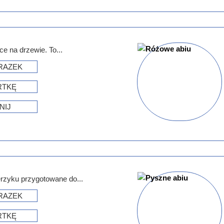
e na drzewie. To...
RAZEK
RTKĘ
NIJ
erzyku przygotowane do...
RAZEK
RTKĘ