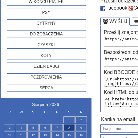
Prześlij obraze
W KOŃCU PIĄTEK
Facebook
G
PSY
WYŚLIJ
CYTRYNY
Prześlij znajom
DO ZOBACZENIA
CZASZKI
Bezpośredni od
KOTY
DZIEŃ BABCI
Kod BBCODE do
POZDROWIENIA
SERCA
Kod HTML do u
Sierpień 2026
P
W
Ś
C
P
S
N
Kartka na email
1
2
8
3
4
5
6
7
9
10
11
12
13
14
15
16