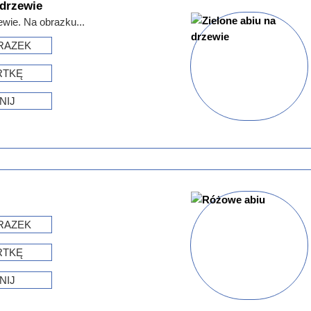
 drzewie
ewie. Na obrazku...
RAZEK
RTKĘ
NIJ
RAZEK
RTKĘ
NIJ