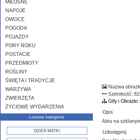
MIŁOSNE
NAPOJE
OWOCE
POGODA
POJAZDY
PORY ROKU
POSTACIE
PRZEDMIOTY
ROŚLINY
ŚWIĘTA I TRADYCJE
Nazwa obraz
WARZYWA
Szerokość: 8
ZWIERZĘTA
Gify i Obrazki
ŻYCIOWE WYDARZENIA
Opis
Losowe kategorie
Abiu na szklanym
DZIEŃ MATKI
Udostępnij