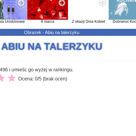
nia Urodzinowe
8 marca
Z okazji Dnia Kobiet
Dobranoc Koc
Obrazek - Abiu na talerzyku
ABIU NA TALERZYKU
96 i umieśc go wyżej w rankingu.
Ocena: 0/5 (brak ocen)