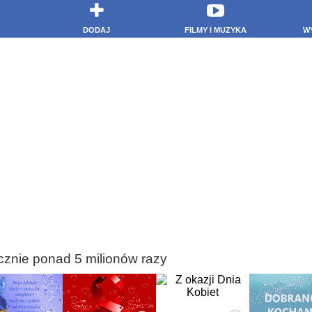
DODAJ
FILMY I MUZYKA
W
cznie ponad 5 milionów razy