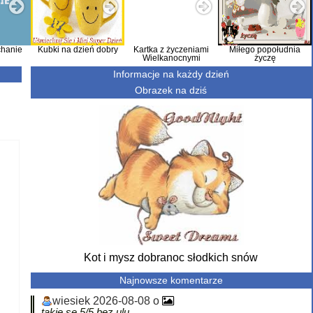
hanie
Kubki na dzień dobry
Kartka z życzeniami
Miłego popołudnia
Wielkanocnymi
życzę
Informacje na każdy dzień
Obrazek na dziś
Kot i mysz dobranoc słodkich snów
Najnowsze komentarze
wiesiek 2026-08-08 o
takie se 5/5 bez ulu