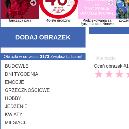
Tańcząca para
40-ste urodziny
Podziękowania za
Życze
życzenia urodzinowe
DODAJ OBRAZEK
Obrazki w serwisie:
3173
Zwiększ tą liczbę!
Informacje
BUDOWLE
Oceń obrazek #14
DNI TYGODNIA
EMOCJE
GRZECZNOŚCIOWE
HOBBY
JEDZENIE
KWIATY
MIESIĄCE