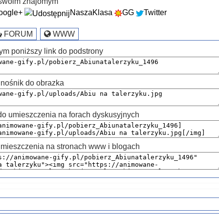
k swoim znajomym
oogle+
NaszaKlasa
GG
Twitter
FORUM
WWW
ym poniższy link do podstrony
nośnik do obrazka
 umieszczenia na forach dyskusyjnych
mieszczenia na stronach www i blogach