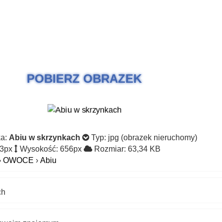
POBIERZ OBRAZEK
ka:
Abiu w skrzynkach
Typ: jpg (obrazek nieruchomy)
03px
Wysokość: 656px
Rozmiar: 63,34 KB
›
OWOCE
›
Abiu
ch