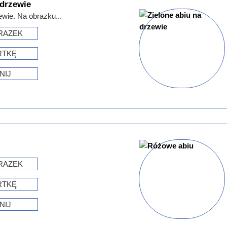
 drzewie
ewie. Na obrazku...
RAZEK
RTKĘ
NIJ
RAZEK
RTKĘ
NIJ