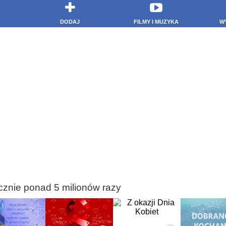
DODAJ
FILMY I MUZYKA
W
cznie ponad 5 milionów razy