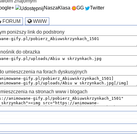
k swoim znajomym
oogle+
NaszaKlasa
GG
Twitter
FORUM
WWW
ym poniższy link do podstrony
nośnik do obrazka
 umieszczenia na forach dyskusyjnych
mieszczenia na stronach www i blogach