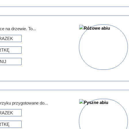
e na drzewie. To...
RAZEK
RTKĘ
NIJ
erzyku przygotowane do...
RAZEK
RTKĘ