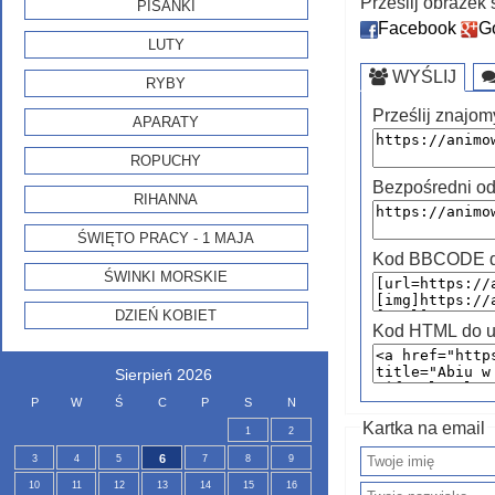
Prześlij obraze
PISANKI
Facebook
G
LUTY
WYŚLIJ
RYBY
Prześlij znajom
APARATY
ROPUCHY
Bezpośredni od
RIHANNA
ŚWIĘTO PRACY - 1 MAJA
Kod BBCODE do
ŚWINKI MORSKIE
DZIEŃ KOBIET
Kod HTML do u
Sierpień 2026
P
W
Ś
C
P
S
N
Kartka na email
1
2
6
3
4
5
7
8
9
10
11
12
13
14
15
16