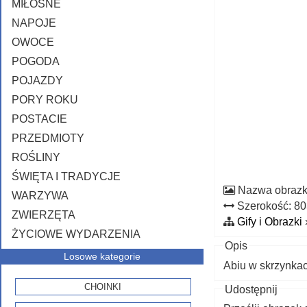
MIŁOSNE
NAPOJE
OWOCE
POGODA
POJAZDY
PORY ROKU
POSTACIE
PRZEDMIOTY
ROŚLINY
ŚWIĘTA I TRADYCJE
Nazwa obraz
WARZYWA
Szerokość: 8
ZWIERZĘTA
Gify i Obrazki
ŻYCIOWE WYDARZENIA
Opis
Losowe kategorie
Abiu w skrzynka
CHOINKI
Udostępnij