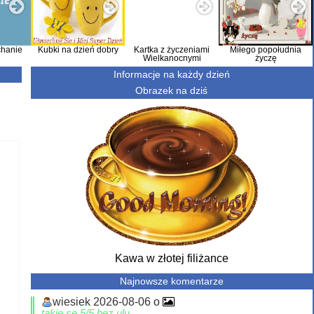
hanie
Kubki na dzień dobry
Kartka z życzeniami
Miłego popołudnia
Wielkanocnymi
życzę
Informacje na każdy dzień
Obrazek na dziś
Kawa w złotej filiżance
Najnowsze komentarze
wiesiek 2026-08-06 o
takie se 5/5 bez ulu