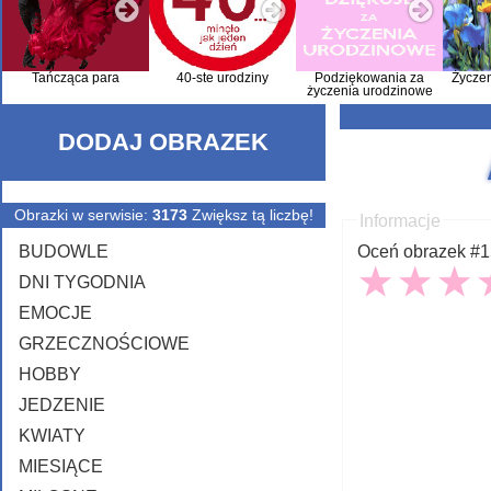
Tańcząca para
40-ste urodziny
Podziękowania za
Życze
życzenia urodzinowe
DODAJ OBRAZEK
Obrazki w serwisie:
3173
Zwiększ tą liczbę!
Informacje
BUDOWLE
Oceń obrazek #15
DNI TYGODNIA
EMOCJE
GRZECZNOŚCIOWE
HOBBY
JEDZENIE
KWIATY
MIESIĄCE