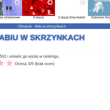
nia Urodzinowe
8 marca
Z okazji Dnia Kobiet
Dobranoc Koc
Obrazek - Abiu w skrzynkach
ABIU W SKRZYNKACH
01 i umieśc go wyżej w rankingu.
Ocena: 0/5 (brak ocen)