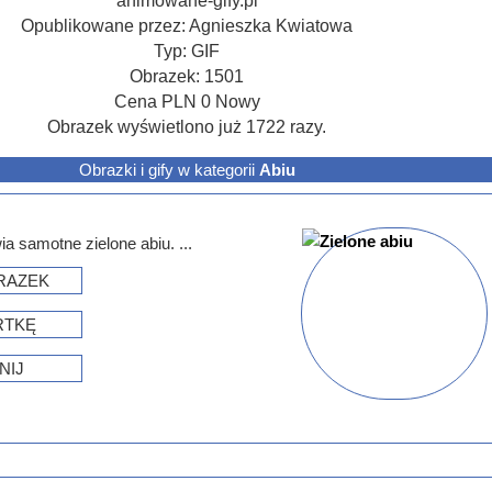
animowane-gify.pl
Opublikowane przez:
Agnieszka Kwiatowa
Typ:
GIF
Obrazek:
1501
Cena
PLN
0
Nowy
Obrazek wyświetlono już 1722 razy.
Obrazki i gify w kategorii
Abiu
a samotne zielone abiu. ...
RAZEK
RTKĘ
NIJ