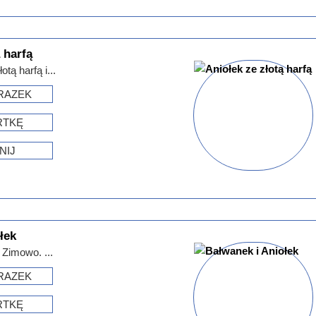
 harfą
otą harfą i...
RAZEK
RTKĘ
NIJ
łek
 Zimowo. ...
RAZEK
RTKĘ