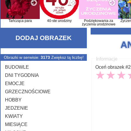
Tańcząca para
40-ste urodziny
Podziękowania za
Życze
życzenia urodzinowe
DODAJ OBRAZEK
A
Obrazki w serwisie:
3173
Zwiększ tą liczbę!
Informacje
BUDOWLE
Oceń obrazek #26
DNI TYGODNIA
EMOCJE
GRZECZNOŚCIOWE
HOBBY
JEDZENIE
KWIATY
MIESIĄCE