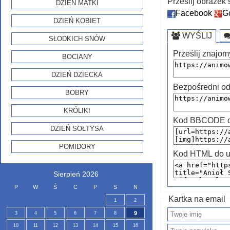
Prześlij obraze
DZIEŃ MATKI
Facebook
G
DZIEŃ KOBIET
WYŚLIJ
SŁODKICH SNÓW
Prześlij znajom
BOCIANY
DZIEŃ DZIECKA
Bezpośredni od
BOBRY
KRÓLIKI
Kod BBCODE do
DZIEŃ SOŁTYSA
POMIDORY
Kod HTML do u
Sierpień 2026
P
W
Ś
C
P
S
N
Kartka na email
1
2
9
3
4
5
6
7
8
10
11
12
13
14
15
16