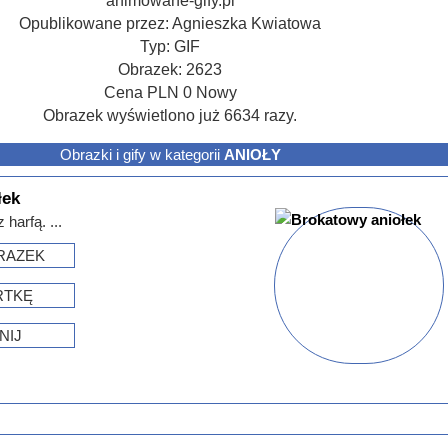
animowane-gify.pl
Opublikowane przez:
Agnieszka Kwiatowa
Typ:
GIF
Obrazek:
2623
Cena
PLN
0
Nowy
Obrazek wyświetlono już 6634 razy.
Obrazki i gify w kategorii
ANIOŁY
łek
harfą. ...
RAZEK
RTKĘ
NIJ