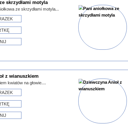
ze skrzydłami motyla
iołkowa ze skrzydłami motyla...
RAZEK
RTKĘ
NIJ
oł z wianuszkiem
iem kwiatów na głowie....
RAZEK
RTKĘ
NIJ