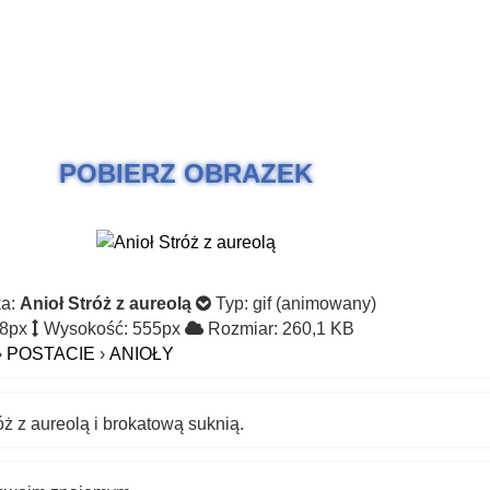
POBIERZ OBRAZEK
ka:
Anioł Stróż z aureolą
Typ: gif (animowany)
88px
Wysokość: 555px
Rozmiar: 260,1 KB
›
POSTACIE
›
ANIOŁY
óż z aureolą i brokatową suknią.