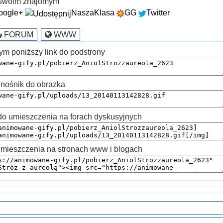
k swoim znajomym
oogle+
NaszaKlasa
GG
Twitter
FORUM
WWW
ym poniższy link do podstrony
nośnik do obrazka
 umieszczenia na forach dyskusyjnych
mieszczenia na stronach www i blogach