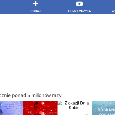
DODAJ
FILMY I MUZYKA
W
cznie ponad 5 milionów razy