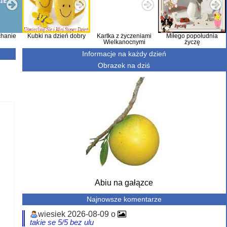
hanie
Kubki na dzień dobry
Kartka z życzeniami
Miłego popołudnia
Wielkanocnymi
życzę
Informacje na każdy dzień
Obrazek na dziś
Abiu na gałązce
Najnowsze komentarze
wiesiek 2026-08-09 o
takie se 5/5 bez ulu