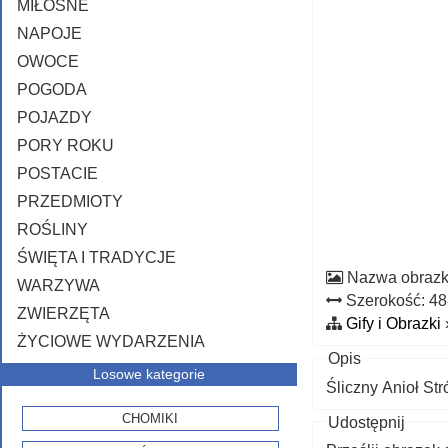
MIŁOSNE
NAPOJE
OWOCE
POGODA
POJAZDY
PORY ROKU
POSTACIE
PRZEDMIOTY
ROŚLINY
ŚWIĘTA I TRADYCJE
Nazwa obraz
WARZYWA
Szerokość: 4
ZWIERZĘTA
Gify i Obrazki
ŻYCIOWE WYDARZENIA
Opis
Losowe kategorie
Śliczny Anioł Str
CHOMIKI
Udostępnij