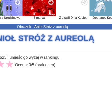
nia Urodzinowe
8 marca
Z okazji Dnia Kobiet
Dobranoc Koc
Obrazek - Anioł Stróż z aureolą
NIOŁ STRÓŻ Z AUREOLĄ
23 i umieśc go wyżej w rankingu.
Ocena: 0/5 (brak ocen)