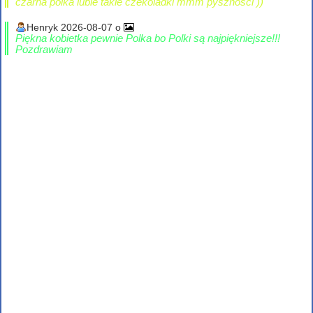
czarna polka lubie takie czekoladki mmm pysznosci ))
Henryk 2026-08-07 o
Piękna kobietka pewnie Polka bo Polki są najpiękniejsze!!!
Pozdrawiam