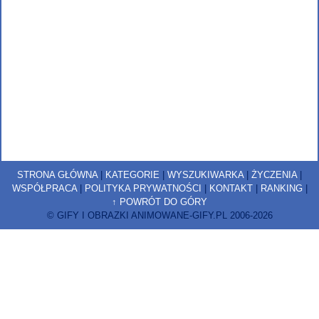
STRONA GŁÓWNA
|
KATEGORIE
|
WYSZUKIWARKA
|
ŻYCZENIA
|
WSPÓŁPRACA
|
POLITYKA PRYWATNOŚCI
|
KONTAKT
|
RANKING
|
↑ POWRÓT DO GÓRY
© GIFY I OBRAZKI ANIMOWANE-GIFY.PL 2006-2026