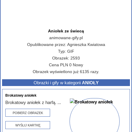
Aniołek ze świecą
animowane-gify.pl
Opublikowane przez:
Agnieszka Kwiatowa
Typ:
GIF
Obrazek:
2593
Cena
PLN
0
Nowy
Obrazek wyświetlono już 6135 razy.
Obrazki i gify w kategorii
ANIOŁY
Brokatowy aniołek
Brokatowy aniołek z harfą. ...
POBIERZ OBRAZEK
WYŚLIJ KARTKĘ