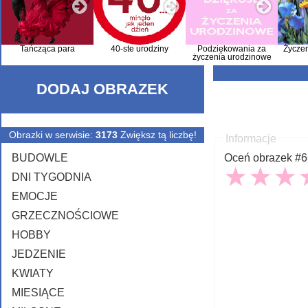
Tańcząca para
40-ste urodziny
Podziękowania za
Życze
życzenia urodzinowe
DODAJ OBRAZEK
Obrazki w serwisie:
3173
Zwiększ tą liczbę!
Informacje
BUDOWLE
Oceń obrazek #66
DNI TYGODNIA
EMOCJE
GRZECZNOŚCIOWE
HOBBY
JEDZENIE
KWIATY
MIESIĄCE