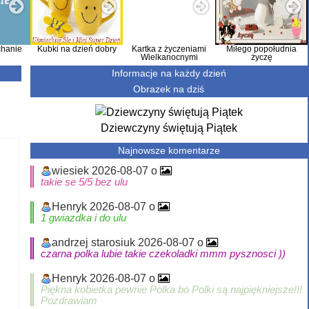
hanie
Kubki na dzień dobry
Kartka z życzeniami
Miłego popołudnia
Wielkanocnymi
życzę
Informacje na każdy dzień
Obrazek na dziś
Dziewczyny świętują Piątek
Najnowsze komentarze
wiesiek 2026-08-07 o
takie se 5/5 bez ulu
Henryk 2026-08-07 o
1 gwiazdka i do ulu
andrzej starosiuk 2026-08-07 o
czarna polka lubie takie czekoladki mmm pysznosci ))
Henryk 2026-08-07 o
Piękna kobietka pewnie Polka bo Polki są najpiękniejsze!!!
Pozdrawiam