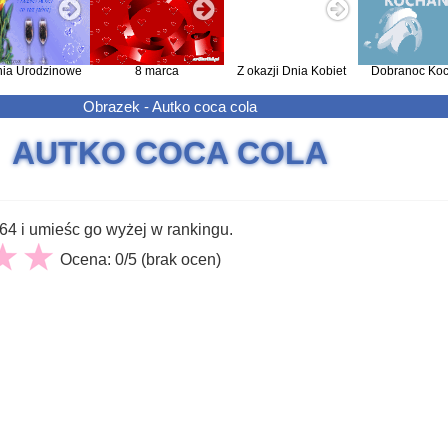
nia Urodzinowe
8 marca
Z okazji Dnia Kobiet
Dobranoc Koc
Obrazek - Autko coca cola
AUTKO COCA COLA
4 i umieśc go wyżej w rankingu.
Ocena: 0/5 (brak ocen)