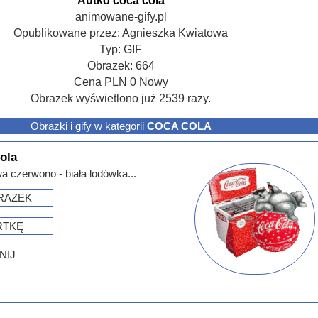
Autko coca cola
animowane-gify.pl
Opublikowane przez:
Agnieszka Kwiatowa
Typ:
GIF
Obrazek:
664
Cena
PLN
0
Nowy
Obrazek wyświetlono już 2539 razy.
Obrazki i gify w kategorii
COCA COLA
ola
 czerwono - biała lodówka...
RAZEK
RTKĘ
NIJ