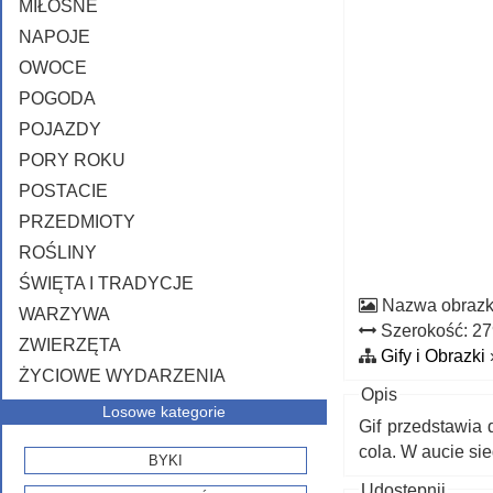
MIŁOSNE
NAPOJE
OWOCE
POGODA
POJAZDY
PORY ROKU
POSTACIE
PRZEDMIOTY
ROŚLINY
ŚWIĘTA I TRADYCJE
Nazwa obraz
WARZYWA
Szerokość: 2
ZWIERZĘTA
Gify i Obrazki
ŻYCIOWE WYDARZENIA
Opis
Losowe kategorie
Gif przedstawia
cola. W aucie sie
BYKI
Udostępnij