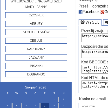
WNIEBOWZIĘCIE NAJŚWIĘTSZEJ
Prześlij obraze
MARYI PANNY
Facebook
G
CZOSNEK
WYŚLIJ
ARBUZY
Prześlij znajom
SŁODKICH SNÓW
CEBULE
Bezpośredni od
NARODZINY
BAŁWANY
Kod BBCODE do
PISANKI
DOBRANOC
Kod HTML do u
Sierpień 2026
P
W
Ś
C
P
S
N
Kartka na email
1
2
7
3
4
5
6
8
9