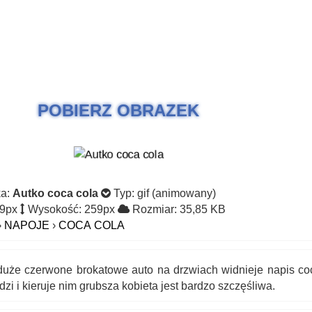
POBIERZ OBRAZEK
ka:
Autko coca cola
Typ: gif (animowany)
79px
Wysokość: 259px
Rozmiar: 35,85 KB
›
NAPOJE
›
COCA COLA
 duże czerwone brokatowe auto na drzwiach widnieje napis co
dzi i kieruje nim grubsza kobieta jest bardzo szczęśliwa.