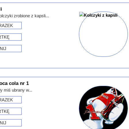
i
czyki zrobione z kapsli...
RAZEK
RTKĘ
NIJ
oca cola nr 1
y miś ubrany w...
RAZEK
RTKĘ
NIJ