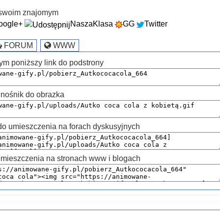
k swoim znajomym
oogle+
NaszaKlasa
GG
Twitter
FORUM
WWW
ym poniższy link do podstrony
nośnik do obrazka
 umieszczenia na forach dyskusyjnych
mieszczenia na stronach www i blogach