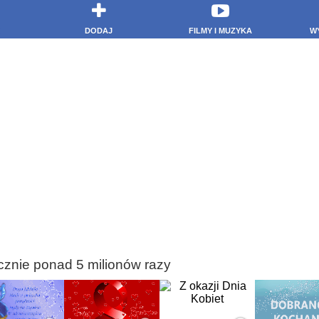
DODAJ
FILMY I MUZYKA
W
cznie ponad 5 milionów razy