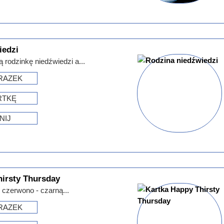
iedzi
ą rodzinkę niedźwiedzi a...
RAZEK
RTKĘ
NIJ
hirsty Thursday
 czerwono - czarną...
RAZEK