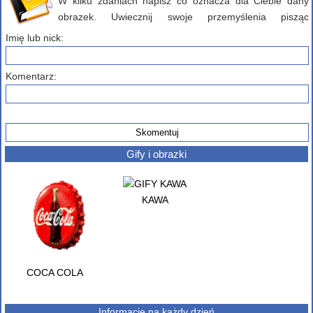
W kilku zdaniach napisz co oznacza dla Ciebie dany
obrazek. Uwiecznij swoje przemyślenia pisząc
komentarz poniżej...
Imię lub nick:
Komentarz:
Gify i obrazki
KAWA
COCA COLA
Informacje na każdy dzień