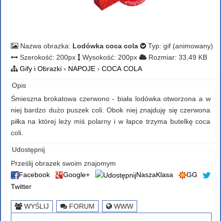
Nazwa obrazka:
Lodówka coca cola
Typ: gif (animowany)
Szerokość: 200px
Wysokość: 200px
Rozmiar: 33,49 KB
Gify i Obrazki
›
NAPOJE
›
COCA COLA
Opis
Śmieszna brokatowa czerwono - biała lodówka otworzona a w
niej bardzo dużo puszek coli. Obok niej znajduję się czerwona
piłka na której leży miś polarny i w łapce trzyma butelkę coca
coli.
Udostępnij
Prześlij obrazek swoim znajomym
Facebook
Google+
NaszaKlasa
GG
Twitter
WYŚLIJ
FORUM
WWW