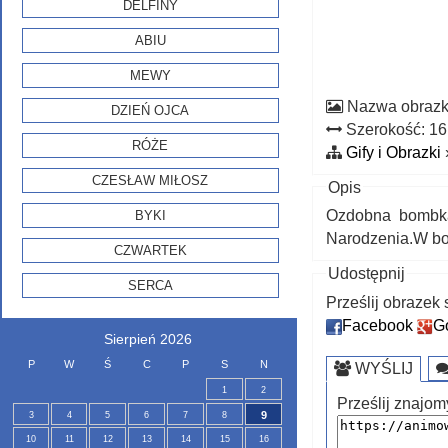
DELFINY
ABIU
MEWY
Nazwa obraz
DZIEŃ OJCA
Szerokość: 1
RÓŻE
Gify i Obrazki
CZESŁAW MIŁOSZ
Opis
Ozdobna bombka
BYKI
Narodzenia.W bo
CZWARTEK
Udostępnij
SERCA
Prześlij obraze
Facebook
G
Sierpień 2026
P
W
Ś
C
P
S
N
WYŚLIJ
1
2
Prześlij znajom
9
3
4
5
6
7
8
10
11
12
13
14
15
16