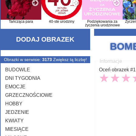
Tańcząca para
40-ste urodziny
Podziękowania za
Życze
życzenia urodzinowe
DODAJ OBRAZEK
BOMB
Obrazki w serwisie:
3173
Zwiększ tą liczbę!
Informacje
BUDOWLE
Oceń obrazek #15
DNI TYGODNIA
EMOCJE
GRZECZNOŚCIOWE
HOBBY
JEDZENIE
KWIATY
MIESIĄCE