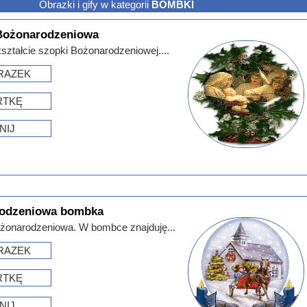
Obrazki i gify w kategorii
BOMBKI
Bożonarodzeniowa
ztałcie szopki Bożonarodzeniowej....
RAZEK
RTKĘ
NIJ
rodzeniowa bombka
żonarodzeniowa. W bombce znajduję...
RAZEK
RTKĘ
NIJ