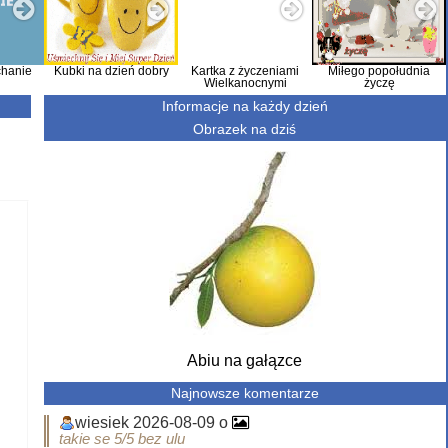
hanie
Kubki na dzień dobry
Kartka z życzeniami
Miłego popołudnia
Wielkanocnymi
życzę
Informacje na każdy dzień
Obrazek na dziś
Abiu na gałązce
Najnowsze komentarze
wiesiek 2026-08-09 o
takie se 5/5 bez ulu