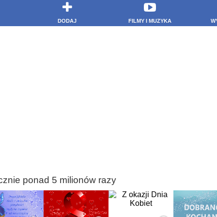
DODAJ
FILMY I MUZYKA
W
cznie ponad 5 milionów razy