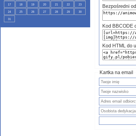
17
18
19
20
21
22
23
Bezpośredni od
24
25
26
27
28
29
30
31
Kod BBCODE do
Kod HTML do u
Kartka na email