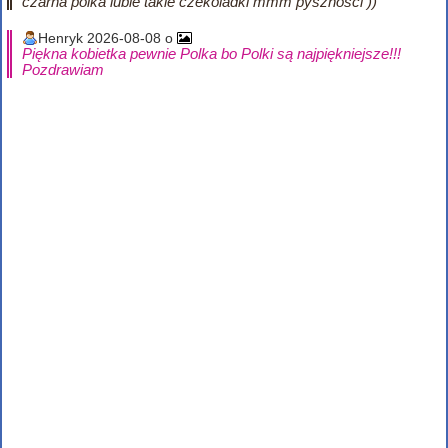
czarna polka lubie takie czekoladki mmm pysznosci ))
Henryk 2026-08-08 o
Piękna kobietka pewnie Polka bo Polki są najpiękniejsze!!!
Pozdrawiam