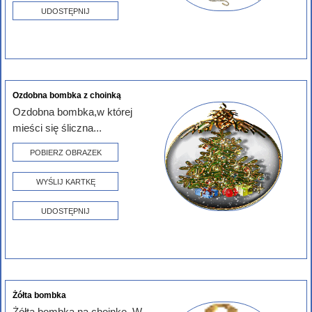
UDOSTĘPNIJ
Ozdobna bombka z choinką
Ozdobna bombka,w której
mieści się śliczna...
POBIERZ OBRAZEK
WYŚLIJ KARTKĘ
UDOSTĘPNIJ
Żółta bombka
Żółta bombka na choinkę. W