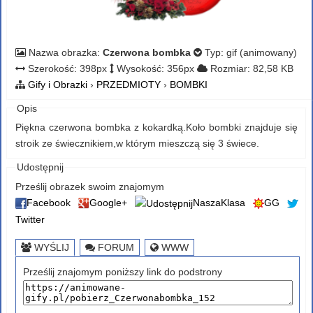
Nazwa obrazka:
Czerwona bombka
Typ: gif (animowany)
Szerokość: 398px
Wysokość: 356px
Rozmiar: 82,58 KB
Gify i Obrazki
›
PRZEDMIOTY
›
BOMBKI
Opis
Piękna czerwona bombka z kokardką.Koło bombki znajduje się
stroik ze świecznikiem,w którym mieszczą się 3 świece.
Udostępnij
Prześlij obrazek swoim znajomym
Facebook
Google+
NaszaKlasa
GG
Twitter
WYŚLIJ
FORUM
WWW
Prześlij znajomym poniższy link do podstrony