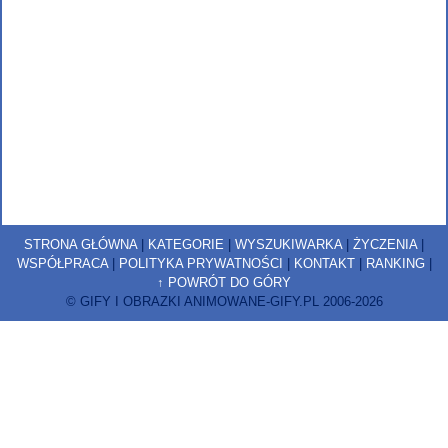
STRONA GŁÓWNA
|
KATEGORIE
|
WYSZUKIWARKA
|
ŻYCZENIA
|
WSPÓŁPRACA
|
POLITYKA PRYWATNOŚCI
|
KONTAKT
|
RANKING
|
↑ POWRÓT DO GÓRY
© GIFY I OBRAZKI ANIMOWANE-GIFY.PL 2006-2026