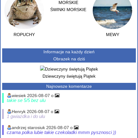
ŚWINKI MORSKIE
ROPUCHY
MEWY
Informacje na każdy dzień
Obrazek na dziś
Dziewczyny świętują Piątek
Najnowsze komentarze
wiesiek 2026-08-07 o
takie se 5/5 bez ulu
Henryk 2026-08-07 o
1 gwiazdka i do ulu
andrzej starosiuk 2026-08-07 o
czarna polka lubie takie czekoladki mmm pysznosci ))