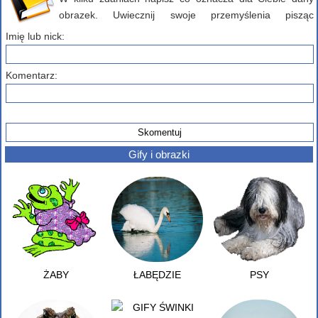
obrazek. Uwiecznij swoje przemyślenia pisząc
komentarz poniżej...
Imię lub nick:
Komentarz:
Gify i obrazki
ŻABY
ŁABĘDZIE
PSY