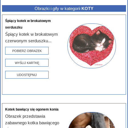
Obrazki i gify w kategorii
KOTY
Śpiący kotek w brokatowym
serduszku
Śpiący kotek w brokatowym
czerwonym serduszku...
POBIERZ OBRAZEK
WYŚLIJ KARTKĘ
UDOSTĘPNIJ
Kotek bawiący się ogonem konia
Obrazek przedstawia
zabawnego kotka bawiącego