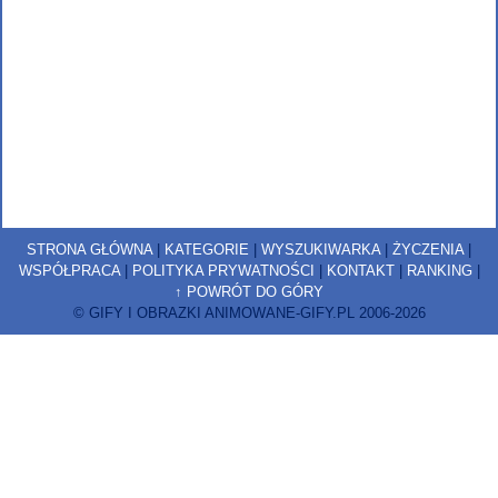
STRONA GŁÓWNA
|
KATEGORIE
|
WYSZUKIWARKA
|
ŻYCZENIA
|
WSPÓŁPRACA
|
POLITYKA PRYWATNOŚCI
|
KONTAKT
|
RANKING
|
↑ POWRÓT DO GÓRY
© GIFY I OBRAZKI ANIMOWANE-GIFY.PL 2006-2026