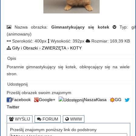
Nazwa obrazka:
Gimnastykujący się kotek
Typ: gif
(animowany)
Szerokość: 400px
Wysokość: 392px
Rozmiar: 169,39 KB
Gify i Obrazki
›
ZWIERZĘTA
›
KOTY
Opis
Porannie gimnastykujący się kotek, obkręcający się na wiele
stron.
Udostępnij
Prześlij obrazek swoim znajomym
Facebook
Google+
NaszaKlasa
GG
Twitter
WYŚLIJ
FORUM
WWW
Prześlij znajomym poniższy link do podstrony