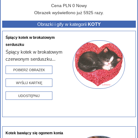
Cena
PLN
0
Nowy
Obrazek wyświetlono już 5925 razy.
Obrazki i gify w kategorii
KOTY
Śpiący kotek w brokatowym
serduszku
Śpiący kotek w brokatowym
czerwonym serduszku...
POBIERZ OBRAZEK
WYŚLIJ KARTKĘ
UDOSTĘPNIJ
Kotek bawiący się ogonem konia