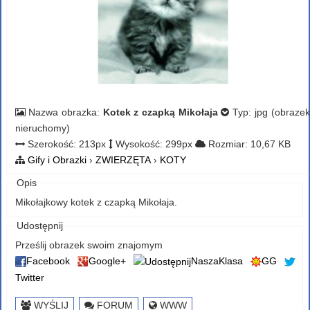
Nazwa obrazka:
Kotek z czapką Mikołaja
Typ: jpg (obrazek
nieruchomy)
Szerokość: 213px
Wysokość: 299px
Rozmiar: 10,67 KB
Gify i Obrazki
›
ZWIERZĘTA
›
KOTY
Opis
Mikołajkowy kotek z czapką Mikołaja.
Udostępnij
Prześlij obrazek swoim znajomym
Facebook
Google+
NaszaKlasa
GG
Twitter
WYŚLIJ
FORUM
WWW