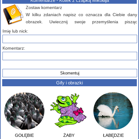
Komentarze - Kotek z czapką Mikołaja
Zostaw komentarz
W kilku zdaniach napisz co oznacza dla Ciebie dany
obrazek. Uwiecznij swoje przemyślenia pisząc
komentarz poniżej...
Imię lub nick:
Komentarz:
Gify i obrazki
GOŁĘBIE
ŻABY
ŁABĘDZIE