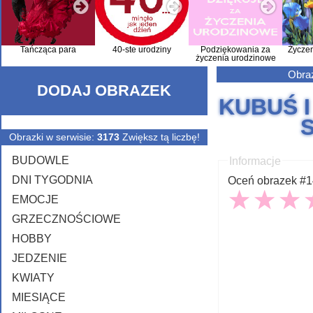
Tańcząca para
40-ste urodziny
Podziękowania za
Życze
życzenia urodzinowe
Obraz
DODAJ OBRAZEK
KUBUŚ 
Obrazki w serwisie:
3173
Zwiększ tą liczbę!
BUDOWLE
Informacje
DNI TYGODNIA
Oceń obrazek #14
EMOCJE
GRZECZNOŚCIOWE
HOBBY
JEDZENIE
KWIATY
MIESIĄCE