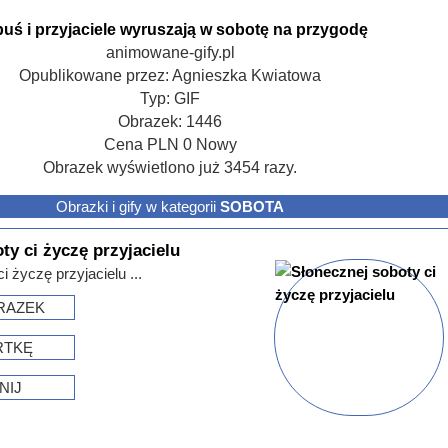
uś i przyjaciele wyruszają w sobotę na przygodę
animowane-gify.pl
Opublikowane przez:
Agnieszka Kwiatowa
Typ:
GIF
Obrazek:
1446
Cena
PLN
0
Nowy
Obrazek wyświetlono już 3454 razy.
Obrazki i gify w kategorii
SOBOTA
ty ci życzę przyjacielu
i życzę przyjacielu ...
RAZEK
RTKĘ
NIJ