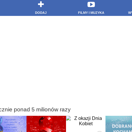
DODAJ
FILMY I MUZYKA
W
cznie ponad 5 milionów razy