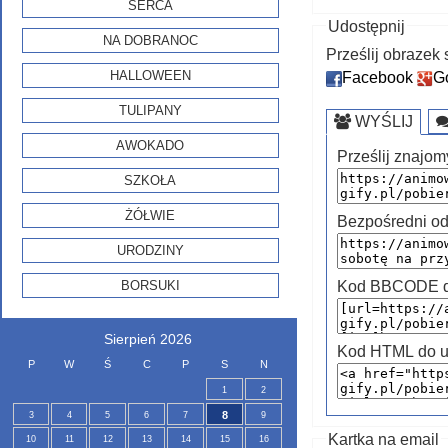
SERCA
Udostępnij
NA DOBRANOC
Prześlij obraze
HALLOWEEN
Facebook
G
TULIPANY
WYŚLIJ
AWOKADO
Prześlij znajom
SZKOŁA
ŻÓŁWIE
Bezpośredni od
URODZINY
Kod BBCODE do
BORSUKI
Sierpień 2026
Kod HTML do u
P
W
Ś
C
P
S
N
1
2
8
3
4
5
6
7
9
Kartka na email
10
11
12
13
14
15
16