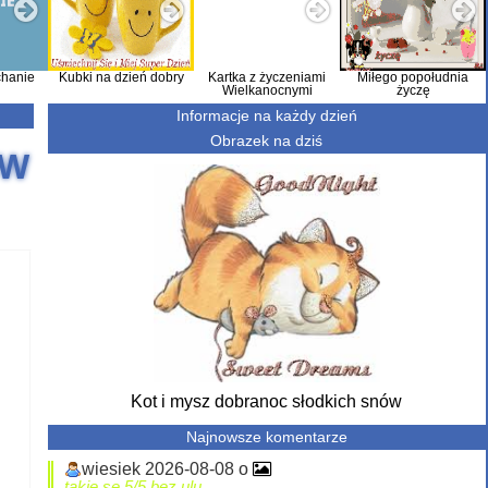
hanie
Kubki na dzień dobry
Kartka z życzeniami
Miłego popołudnia
Wielkanocnymi
życzę
Informacje na każdy dzień
Obrazek na dziś
 W
Kot i mysz dobranoc słodkich snów
Najnowsze komentarze
wiesiek 2026-08-08 o
takie se 5/5 bez ulu