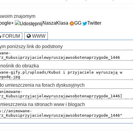
k swoim znajomym
oogle+
NaszaKlasa
GG
Twitter
FORUM
WWW
ym poniższy link do podstrony
nośnik do obrazka
 umieszczenia na forach dyskusyjnych
mieszczenia na stronach www i blogach