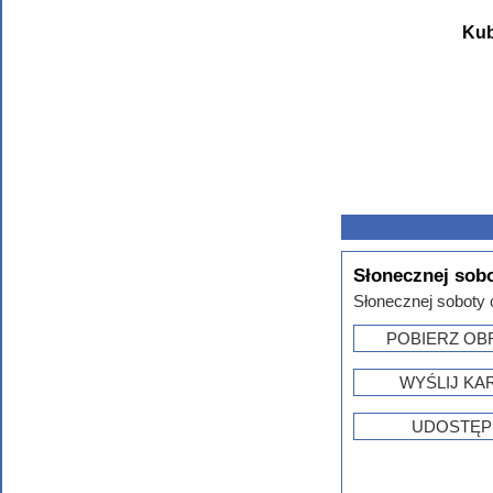
Kub
Słonecznej sobo
Słonecznej soboty c
POBIERZ OB
WYŚLIJ KA
UDOSTĘP