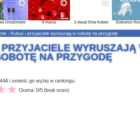
nia Urodzinowe
8 marca
Z okazji Dnia Kobiet
Dobranoc Koc
ek - Kubuś i przyjaciele wyruszają w sobotę na przygodę
I PRZYJACIELE WYRUSZAJĄ
SOBOTĘ NA PRZYGODĘ
46 i umieśc go wyżej w rankingu.
Ocena: 0/5 (brak ocen)