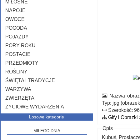
MIŁOSNE
NAPOJE
OWOCE
POGODA
POJAZDY
PORY ROKU
POSTACIE
PRZEDMIOTY
ROŚLINY
ŚWIĘTA I TRADYCJE
WARZYWA
Nazwa obraz
ZWIERZĘTA
Typ: jpg (obraze
ŻYCIOWE WYDARZENIA
Szerokość: 9
Losowe kategorie
Gify i Obrazki
Opis
MIŁEGO DNIA
Kubuś, Prosiacze