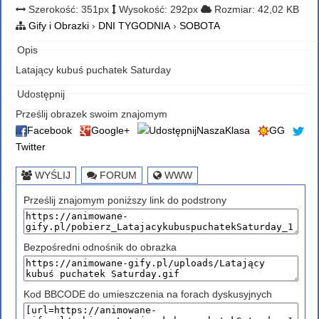
Szerokość: 351px
Wysokość: 292px
Rozmiar: 42,02 KB
Gify i Obrazki
›
DNI TYGODNIA
›
SOBOTA
Opis
Latający kubuś puchatek Saturday
Udostępnij
Prześlij obrazek swoim znajomym
Facebook
Google+
NaszaKlasa
GG
Twitter
WYŚLIJ
FORUM
WWW
Prześlij znajomym poniższy link do podstrony
Bezpośredni odnośnik do obrazka
Kod BBCODE do umieszczenia na forach dyskusyjnych