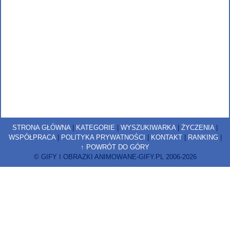
STRONA GŁÓWNA
|
KATEGORIE
|
WYSZUKIWARKA
|
ŻYCZENIA
|
WSPÓŁPRACA
|
POLITYKA PRYWATNOŚCI
|
KONTAKT
|
RANKING
|
↑ POWRÓT DO GÓRY
© GIFY I OBRAZKI ANIMOWANE-GIFY.PL 2006-2026