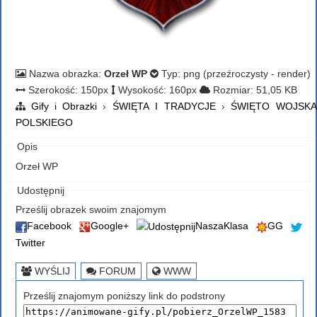
Nazwa obrazka:
Orzeł WP
Typ: png (przeźroczysty - render)
Szerokość: 150px
Wysokość: 160px
Rozmiar: 51,05 KB
Gify i Obrazki
›
ŚWIĘTA I TRADYCJE
›
ŚWIĘTO WOJSKA
POLSKIEGO
Opis
Orzeł WP
Udostępnij
Prześlij obrazek swoim znajomym
Facebook
Google+
NaszaKlasa
GG
Twitter
WYŚLIJ
FORUM
WWW
Prześlij znajomym poniższy link do podstrony