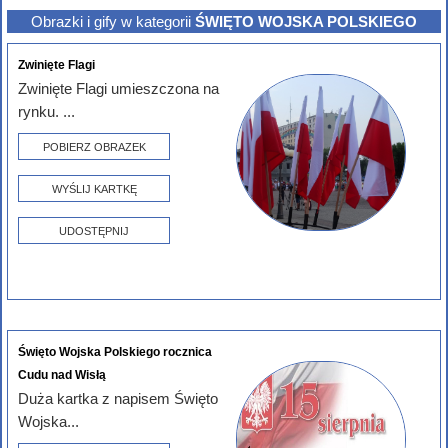
Obrazki i gify w kategorii
ŚWIĘTO WOJSKA POLSKIEGO
Zwinięte Flagi
Zwinięte Flagi umieszczona na
rynku. ...
POBIERZ OBRAZEK
WYŚLIJ KARTKĘ
UDOSTĘPNIJ
Święto Wojska Polskiego rocznica
Cudu nad Wisłą
Duża kartka z napisem Święto
Wojska...