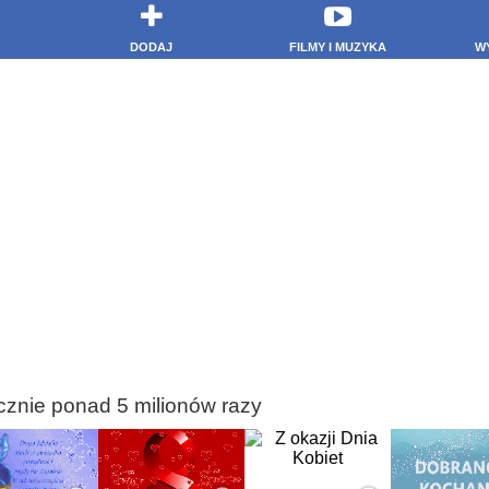
DODAJ
FILMY I MUZYKA
W
cznie ponad 5 milionów razy