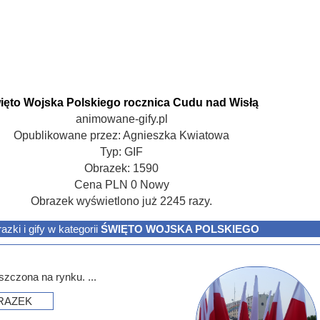
ięto Wojska Polskiego rocznica Cudu nad Wisłą
animowane-gify.pl
Opublikowane przez:
Agnieszka Kwiatowa
Typ:
GIF
Obrazek:
1590
Cena
PLN
0
Nowy
Obrazek wyświetlono już 2245 razy.
azki i gify w kategorii
ŚWIĘTO WOJSKA POLSKIEGO
szczona na rynku. ...
RAZEK