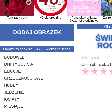
Tańcząca para
40-ste urodziny
Podziękowania za
Życze
życzenia urodzinowe
Obra
DODAJ OBRAZEK
ŚWI
RO
Obrazki w serwisie:
3173
Zwiększ tą liczbę!
BUDOWLE
Informacje
DNI TYGODNIA
Oceń obrazek #15
EMOCJE
GRZECZNOŚCIOWE
HOBBY
JEDZENIE
KWIATY
MIESIĄCE