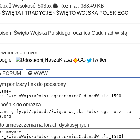
00px
Wysokość: 503px
Rozmiar: 388,49 KB
›
ŚWIĘTA I TRADYCJE
›
ŚWIĘTO WOJSKA POLSKIEGO
apisem Święto Wojska Polskiego rocznica Cudu nad Wisłą
k swoim znajomym
oogle+
NaszaKlasa
GG
Twitter
FORUM
WWW
ym poniższy link do podstrony
nośnik do obrazka
 umieszczenia na forach dyskusyjnych