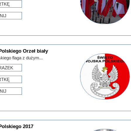
RTKĘ
NIJ
olskiego Orzeł biały
kiego flaga z dużym...
RAZEK
RTKĘ
NIJ
Polskiego 2017