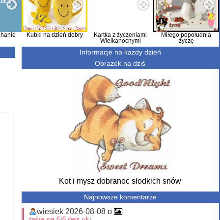
hanie
Kubki na dzień dobry
Kartka z życzeniami
Miłego popołudnia
Wielkanocnymi
życzę
Informacje na każdy dzień
Obrazek na dziś
Kot i mysz dobranoc słodkich snów
Najnowsze komentarze
wiesiek 2026-08-08 o
takie se 5/5 bez ulu