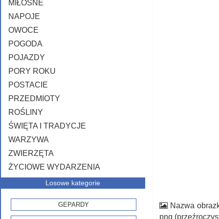
MIŁOSNE
NAPOJE
OWOCE
POGODA
POJAZDY
PORY ROKU
POSTACIE
PRZEDMIOTY
ROŚLINY
ŚWIĘTA I TRADYCJE
WARZYWA
ZWIERZĘTA
ŻYCIOWE WYDARZENIA
Losowe kategorie
GEPARDY
Nazwa obraz
png (przeźroczyst