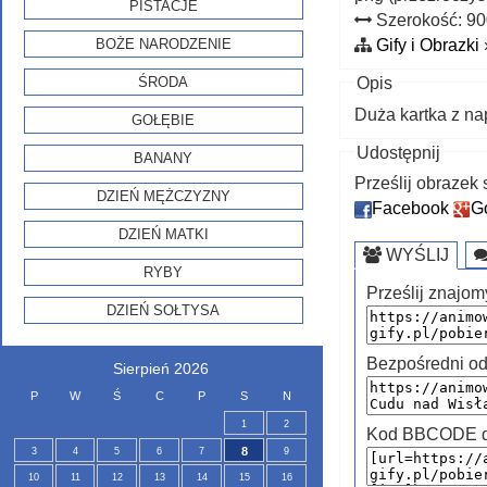
PISTACJE
Szerokość: 9
Gify i Obrazki
BOŻE NARODZENIE
Opis
ŚRODA
Duża kartka z n
GOŁĘBIE
Udostępnij
BANANY
Prześlij obraze
DZIEŃ MĘŻCZYZNY
Facebook
G
DZIEŃ MATKI
WYŚLIJ
RYBY
Prześlij znajom
DZIEŃ SOŁTYSA
Bezpośredni od
Sierpień 2026
P
W
Ś
C
P
S
N
1
2
Kod BBCODE do
8
3
4
5
6
7
9
10
11
12
13
14
15
16