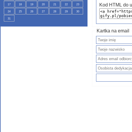
Kod HTML do u
17
18
19
20
21
22
23
24
25
26
27
28
29
30
31
Kartka na email