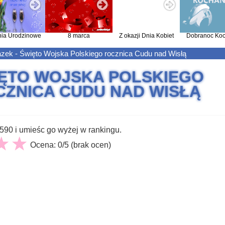
nia Urodzinowe
8 marca
Z okazji Dnia Kobiet
Dobranoc Koc
zek - Święto Wojska Polskiego rocznica Cudu nad Wisłą
ĘTO WOJSKA POLSKIEGO
CZNICA CUDU NAD WISŁĄ
90 i umieśc go wyżej w rankingu.
Ocena: 0/5 (brak ocen)