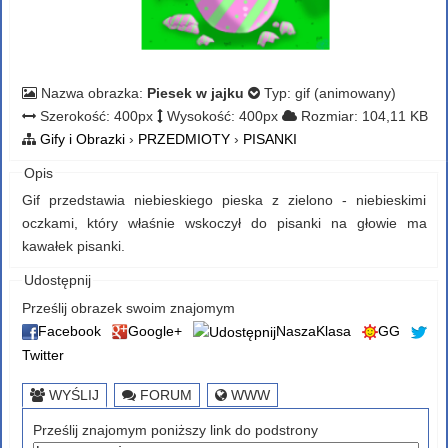
Nazwa obrazka:
Piesek w jajku
Typ: gif (animowany)
Szerokość: 400px
Wysokość: 400px
Rozmiar: 104,11 KB
Gify i Obrazki
›
PRZEDMIOTY
›
PISANKI
Opis
Gif przedstawia niebieskiego pieska z zielono - niebieskimi
oczkami, który właśnie wskoczył do pisanki na głowie ma
kawałek pisanki.
Udostępnij
Prześlij obrazek swoim znajomym
Facebook
Google+
NaszaKlasa
GG
Twitter
WYŚLIJ
FORUM
WWW
Prześlij znajomym poniższy link do podstrony