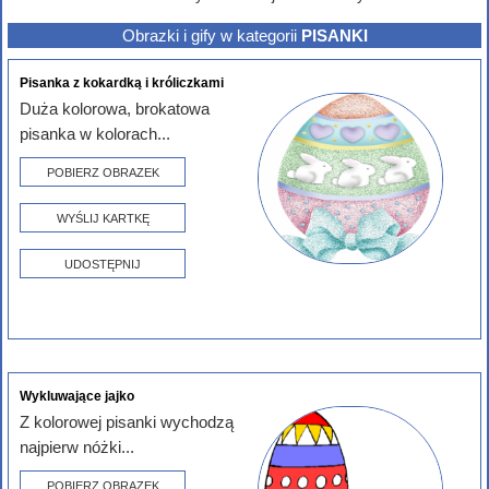
Obrazki i gify w kategorii
PISANKI
Pisanka z kokardką i króliczkami
Duża kolorowa, brokatowa
pisanka w kolorach...
POBIERZ OBRAZEK
WYŚLIJ KARTKĘ
UDOSTĘPNIJ
Wykluwające jajko
Z kolorowej pisanki wychodzą
najpierw nóżki...
POBIERZ OBRAZEK