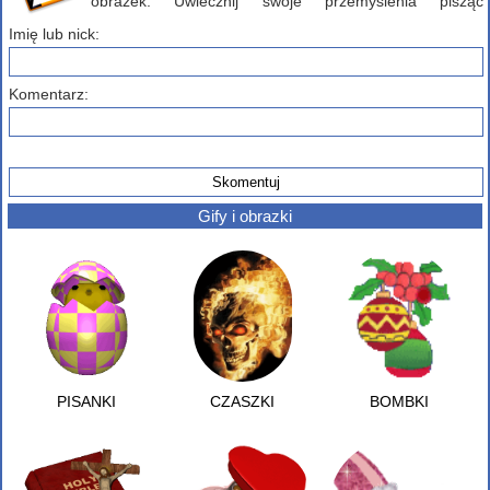
obrazek. Uwiecznij swoje przemyślenia pisząc
komentarz poniżej...
Imię lub nick:
Komentarz:
Gify i obrazki
PISANKI
CZASZKI
BOMBKI