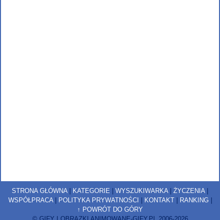
STRONA GŁÓWNA
|
KATEGORIE
|
WYSZUKIWARKA
|
ŻYCZENIA
|
WSPÓŁPRACA
|
POLITYKA PRYWATNOŚCI
|
KONTAKT
|
RANKING
|
↑ POWRÓT DO GÓRY
© GIFY I OBRAZKI ANIMOWANE-GIFY.PL 2006-2026