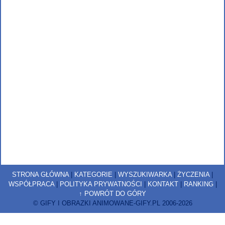
STRONA GŁÓWNA
|
KATEGORIE
|
WYSZUKIWARKA
|
ŻYCZENIA
|
WSPÓŁPRACA
|
POLITYKA PRYWATNOŚCI
|
KONTAKT
|
RANKING
|
↑ POWRÓT DO GÓRY
© GIFY I OBRAZKI ANIMOWANE-GIFY.PL 2006-2026