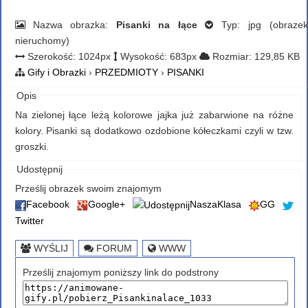
Nazwa obrazka:
Pisanki na łące
Typ: jpg (obrazek
nieruchomy)
Szerokość: 1024px
Wysokość: 683px
Rozmiar: 129,85 KB
Gify i Obrazki
›
PRZEDMIOTY
›
PISANKI
Opis
Na zielonej łące leżą kolorowe jajka już zabarwione na różne
kolory. Pisanki są dodatkowo ozdobione kółeczkami czyli w tzw.
groszki.
Udostępnij
Prześlij obrazek swoim znajomym
Facebook
Google+
NaszaKlasa
GG
Twitter
WYŚLIJ
FORUM
WWW
Prześlij znajomym poniższy link do podstrony