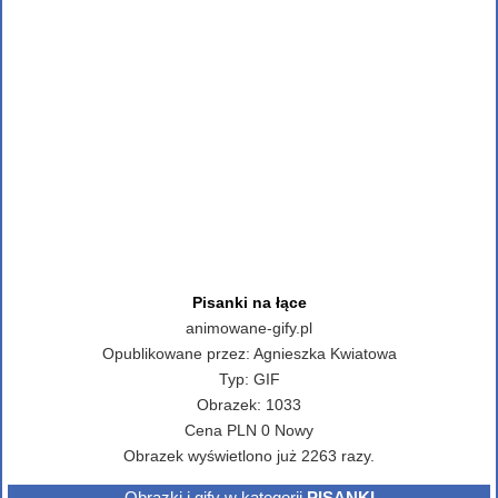
Pisanki na łące
animowane-gify.pl
Opublikowane przez:
Agnieszka Kwiatowa
Typ:
GIF
Obrazek:
1033
Cena
PLN
0
Nowy
Obrazek wyświetlono już 2263 razy.
Obrazki i gify w kategorii
PISANKI