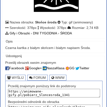
Nazwa obrazka:
Słońce środa
Typ: gif (animowany)
Szerokość: 378px
Wysokość: 378px
Rozmiar: 2,74 KB
Gify i Obrazki
›
DNI TYGODNIA
›
ŚRODA
Opis
Czarna kartka z białym słońcem i białym napisem Środa.
Udostępnij
Prześlij obrazek swoim znajomym
Facebook
Google+
NaszaKlasa
GG
Twitter
WYŚLIJ
FORUM
WWW
Prześlij znajomym poniższy link do podstrony
Bezpośredni odnośnik do obrazka