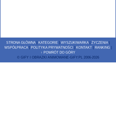
STRONA GŁÓWNA
|
KATEGORIE
|
WYSZUKIWARKA
|
ŻYCZENIA
|
WSPÓŁPRACA
|
POLITYKA PRYWATNOŚCI
|
KONTAKT
|
RANKING
|
↑ POWRÓT DO GÓRY
© GIFY I OBRAZKI ANIMOWANE-GIFY.PL 2006-2026