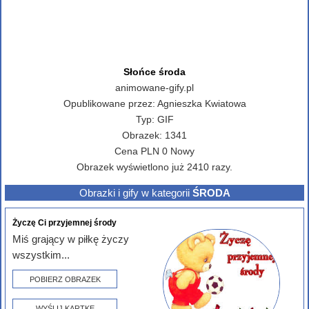
Słońce środa
animowane-gify.pl
Opublikowane przez:
Agnieszka Kwiatowa
Typ:
GIF
Obrazek:
1341
Cena
PLN
0
Nowy
Obrazek wyświetlono już 2410 razy.
Obrazki i gify w kategorii
ŚRODA
Życzę Ci przyjemnej środy
Miś grający w piłkę życzy
wszystkim...
POBIERZ OBRAZEK
WYŚLIJ KARTKĘ