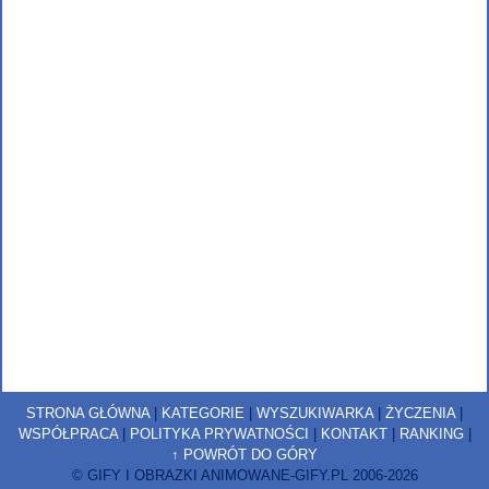
STRONA GŁÓWNA
|
KATEGORIE
|
WYSZUKIWARKA
|
ŻYCZENIA
|
WSPÓŁPRACA
|
POLITYKA PRYWATNOŚCI
|
KONTAKT
|
RANKING
|
↑ POWRÓT DO GÓRY
© GIFY I OBRAZKI ANIMOWANE-GIFY.PL 2006-2026