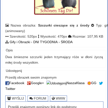
Nazwa obrazka:
Szczurki cieszące się z środy
Typ: gif
(animowany)
Szerokość: 520px
Wysokość: 470px
Rozmiar: 107,95 KB
Gify i Obrazki
›
DNI TYGODNIA
›
ŚRODA
Opis
Dwa śmieszne szczurki jeden trzymający róże w dłoni życzą
miłej środy wszystkim.
Udostępnij
Prześlij obrazek swoim znajomym
Facebook
Google+
NaszaKlasa
GG
Twitter
WYŚLIJ
FORUM
WWW
Prześlij znajomym poniższy link do podstrony