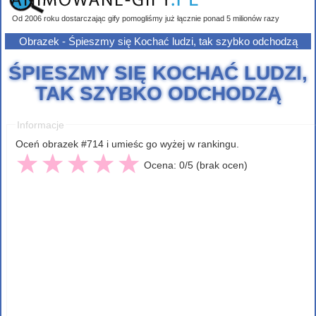
Od 2006 roku dostarczając gify pomogliśmy już łącznie ponad 5 milionów razy
Obrazek - Śpieszmy się Kochać ludzi, tak szybko odchodzą
ŚPIESZMY SIĘ KOCHAĆ LUDZI,
TAK SZYBKO ODCHODZĄ
Informacje
Oceń obrazek #714 i umieśc go wyżej w rankingu.
Ocena: 0/5 (brak ocen)