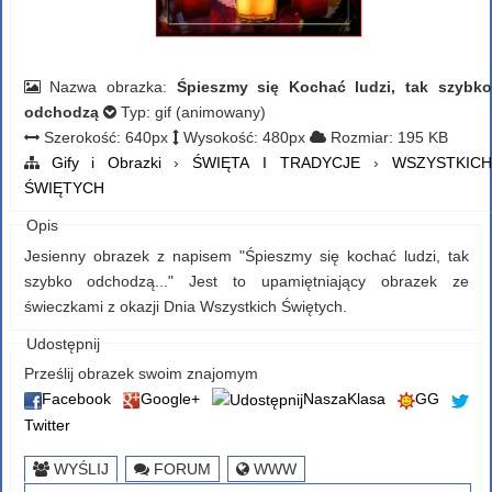
Nazwa obrazka:
Śpieszmy się Kochać ludzi, tak szybko
odchodzą
Typ: gif (animowany)
Szerokość: 640px
Wysokość: 480px
Rozmiar: 195 KB
Gify i Obrazki
›
ŚWIĘTA I TRADYCJE
›
WSZYSTKICH
ŚWIĘTYCH
Opis
Jesienny obrazek z napisem "Śpieszmy się kochać ludzi, tak
szybko odchodzą..." Jest to upamiętniający obrazek ze
świeczkami z okazji Dnia Wszystkich Świętych.
Udostępnij
Prześlij obrazek swoim znajomym
Facebook
Google+
NaszaKlasa
GG
Twitter
WYŚLIJ
FORUM
WWW