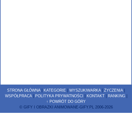
STRONA GŁÓWNA
|
KATEGORIE
|
WYSZUKIWARKA
|
ŻYCZENIA
|
WSPÓŁPRACA
|
POLITYKA PRYWATNOŚCI
|
KONTAKT
|
RANKING
|
↑ POWRÓT DO GÓRY
© GIFY I OBRAZKI ANIMOWANE-GIFY.PL 2006-2026