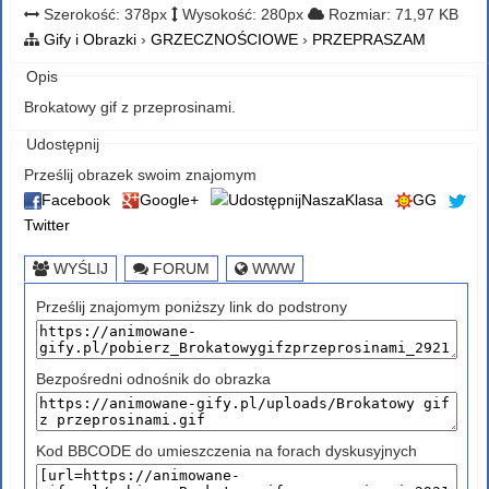
Szerokość: 378px
Wysokość: 280px
Rozmiar: 71,97 KB
Gify i Obrazki
›
GRZECZNOŚCIOWE
›
PRZEPRASZAM
Opis
Brokatowy gif z przeprosinami.
Udostępnij
Prześlij obrazek swoim znajomym
Facebook
Google+
NaszaKlasa
GG
Twitter
WYŚLIJ
FORUM
WWW
Prześlij znajomym poniższy link do podstrony
Bezpośredni odnośnik do obrazka
Kod BBCODE do umieszczenia na forach dyskusyjnych