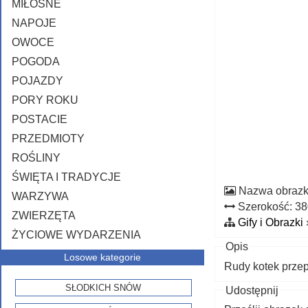
MIŁOSNE
NAPOJE
OWOCE
POGODA
POJAZDY
PORY ROKU
POSTACIE
PRZEDMIOTY
ROŚLINY
ŚWIĘTA I TRADYCJE
Nazwa obraz
WARZYWA
Szerokość: 3
ZWIERZĘTA
Gify i Obrazki
ŻYCIOWE WYDARZENIA
Opis
Losowe kategorie
Rudy kotek prze
SŁODKICH SNÓW
Udostępnij