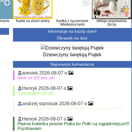
hanie
Kubki na dzień dobry
Kartka z życzeniami
Miłego popołudnia
Wielkanocnymi
życzę
Informacje na każdy dzień
Obrazek na dziś
Dziewczyny świętują Piątek
Najnowsze komentarze
wiesiek 2026-08-07 o
takie se 5/5 bez ulu
Henryk 2026-08-07 o
1 gwiazdka i do ulu
andrzej starosiuk 2026-08-07 o
czarna polka lubie takie czekoladki mmm pysznosci ))
Henryk 2026-08-07 o
Piękna kobietka pewnie Polka bo Polki są najpiękniejsze!!!
Pozdrawiam