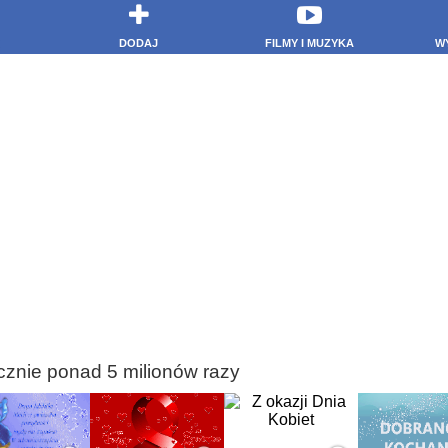
DODAJ
FILMY I MUZYKA
W
cznie ponad 5 milionów razy