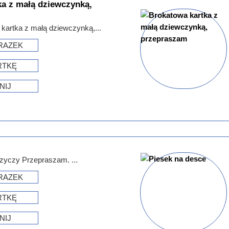
ka z małą dziewczynką,
kartka z małą dziewczynką,...
RAZEK
RTKĘ
NIJ
e
zyczy Przepraszam. ...
RAZEK
RTKĘ
NIJ