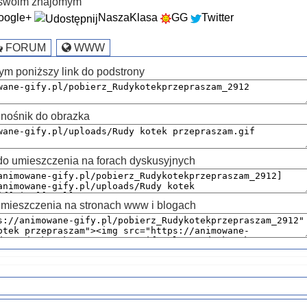
k swoim znajomym
oogle+
NaszaKlasa
GG
Twitter
FORUM
WWW
ym poniższy link do podstrony
nośnik do obrazka
 umieszczenia na forach dyskusyjnych
mieszczenia na stronach www i blogach