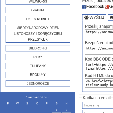
Prześlij obraze
WIEWIÓRKI
Facebook
G
GRANAT
WYŚLIJ
DZIEŃ KOBIET
Prześlij znajom
MIĘDZYNARODOWY DZIEŃ
LISTONOSZY I DORĘCZYCIELI
PRZESYŁEK
Bezpośredni od
BIEDRONKI
RYBY
Kod BBCODE do
TULIPANY
BROKUŁY
Kod HTML do u
JEDNOROŻCE
Sierpień 2026
Kartka na email
P
W
Ś
C
P
S
N
1
2