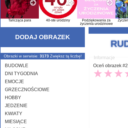
Tańcząca para
40-ste urodziny
Podziękowania za
Życze
życzenia urodzinowe
DODAJ OBRAZEK
RU
Obrazki w serwisie:
3173
Zwiększ tą liczbę!
Informacje
BUDOWLE
Oceń obrazek #29
DNI TYGODNIA
EMOCJE
GRZECZNOŚCIOWE
HOBBY
JEDZENIE
KWIATY
MIESIĄCE