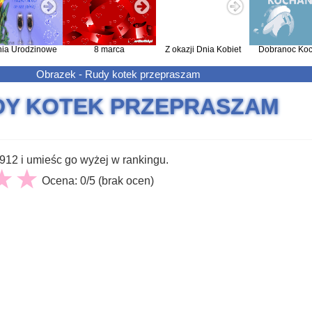
nia Urodzinowe
8 marca
Z okazji Dnia Kobiet
Dobranoc Koc
Obrazek - Rudy kotek przepraszam
DY KOTEK PRZEPRASZAM
12 i umieśc go wyżej w rankingu.
Ocena: 0/5 (brak ocen)