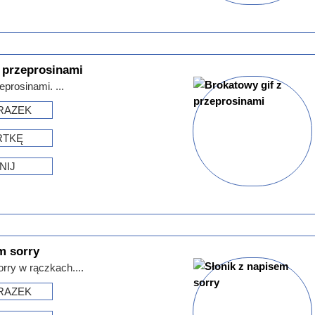
 przeprosinami
eprosinami. ...
RAZEK
RTKĘ
NIJ
m sorry
rry w rączkach....
RAZEK