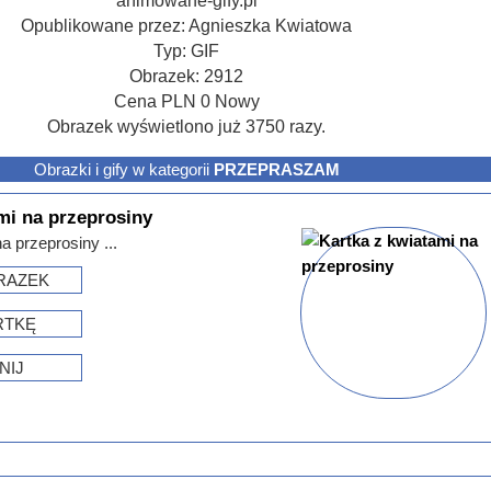
animowane-gify.pl
Opublikowane przez:
Agnieszka Kwiatowa
Typ:
GIF
Obrazek:
2912
Cena
PLN
0
Nowy
Obrazek wyświetlono już 3750 razy.
Obrazki i gify w kategorii
PRZEPRASZAM
mi na przeprosiny
a przeprosiny ...
RAZEK
RTKĘ
NIJ