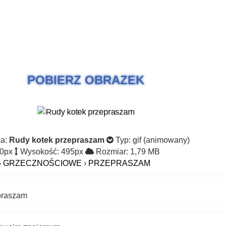
POBIERZ OBRAZEK
ka:
Rudy kotek przepraszam
Typ: gif (animowany)
80px
Wysokość: 495px
Rozmiar: 1,79 MB
›
GRZECZNOŚCIOWE
›
PRZEPRASZAM
praszam