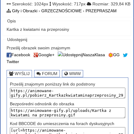
Szerokość: 1024px
Wysokość: 717px
Rozmiar: 329,84 KB
Gify i Obrazki
›
GRZECZNOŚCIOWE
›
PRZEPRASZAM
Opis
Kartka z kwiatami na przeprosiny
Udostępnij
Prześlij obrazek swoim znajomym
Facebook
Google+
NaszaKlasa
GG
Twitter
WYŚLIJ
FORUM
WWW
Prześlij znajomym poniższy link do podstrony
Bezpośredni odnośnik do obrazka
Kod BBCODE do umieszczenia na forach dyskusyjnych