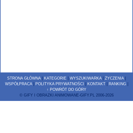
STRONA GŁÓWNA
|
KATEGORIE
|
WYSZUKIWARKA
|
ŻYCZENIA
|
WSPÓŁPRACA
|
POLITYKA PRYWATNOŚCI
|
KONTAKT
|
RANKING
|
↑ POWRÓT DO GÓRY
© GIFY I OBRAZKI ANIMOWANE-GIFY.PL 2006-2026