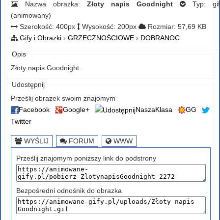
Nazwa obrazka:
Złoty napis Goodnight
Typ: gif
(animowany)
Szerokość: 400px
Wysokość: 200px
Rozmiar: 57,69 KB
Gify i Obrazki
›
GRZECZNOŚCIOWE
›
DOBRANOC
Opis
Złoty napis Goodnight
Udostępnij
Prześlij obrazek swoim znajomym
Facebook
Google+
NaszaKlasa
GG
Twitter
WYŚLIJ
FORUM
WWW
Prześlij znajomym poniższy link do podstrony
Bezpośredni odnośnik do obrazka