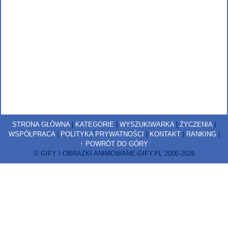
STRONA GŁÓWNA
|
KATEGORIE
|
WYSZUKIWARKA
|
ŻYCZENIA
|
WSPÓŁPRACA
|
POLITYKA PRYWATNOŚCI
|
KONTAKT
|
RANKING
|
↑ POWRÓT DO GÓRY
© GIFY I OBRAZKI ANIMOWANE-GIFY.PL 2006-2026