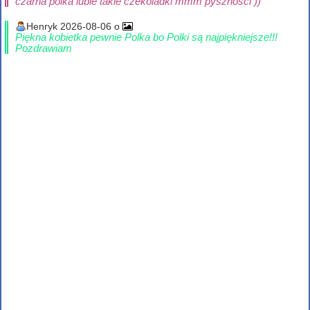
czarna polka lubie takie czekoladki mmm pysznosci ))
Henryk 2026-08-06 o
Piękna kobietka pewnie Polka bo Polki są najpiękniejsze!!!
Pozdrawiam