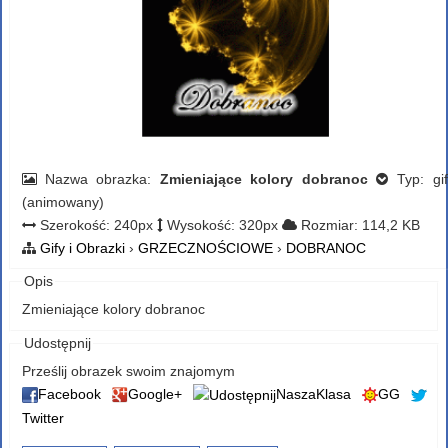
Nazwa obrazka:
Zmieniające kolory dobranoc
Typ: gif
(animowany)
Szerokość: 240px
Wysokość: 320px
Rozmiar: 114,2 KB
Gify i Obrazki
›
GRZECZNOŚCIOWE
›
DOBRANOC
Opis
Zmieniające kolory dobranoc
Udostępnij
Prześlij obrazek swoim znajomym
Facebook
Google+
NaszaKlasa
GG
Twitter