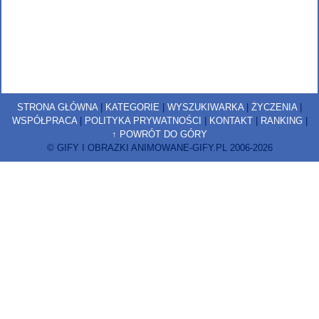
STRONA GŁÓWNA
|
KATEGORIE
|
WYSZUKIWARKA
|
ŻYCZENIA
|
WSPÓŁPRACA
|
POLITYKA PRYWATNOŚCI
|
KONTAKT
|
RANKING
|
↑ POWRÓT DO GÓRY
© GIFY I OBRAZKI ANIMOWANE-GIFY.PL 2006-2026