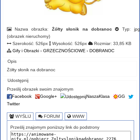
Nazwa obrazka:
Żółty słonik na dobranoc
Typ: jpg
(obrazek nieruchomy)
Szerokość: 526px
Wysokość: 526px
Rozmiar: 33,85 KB
Gify i Obrazki
›
GRZECZNOŚCIOWE
›
DOBRANOC
Opis
Żółty słonik na dobranoc
Udostępnij
Prześlij obrazek swoim znajomym
Facebook
Google+
NaszaKlasa
GG
Twitter
WYŚLIJ
FORUM
WWW
Prześlij znajomym poniższy link do podstrony