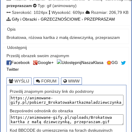
przepraszam
Typ: gif (animowany)
Szerokość: 1024px
Wysokość: 609px
Rozmiar: 206,79 KB
Gify i Obrazki
›
GRZECZNOŚCIOWE
›
PRZEPRASZAM
Opis
Brokatowa, różowa kartka z małą dziewczynką, przepraszam
Udostępnij
Prześlij obrazek swoim znajomym
Facebook
Google+
NaszaKlasa
GG
Twitter
WYŚLIJ
FORUM
WWW
Prześlij znajomym poniższy link do podstrony
Bezpośredni odnośnik do obrazka
Kod BBCODE do umieszczenia na forach dyskusyjnych