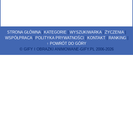
STRONA GŁÓWNA
|
KATEGORIE
|
WYSZUKIWARKA
|
ŻYCZENIA
|
WSPÓŁPRACA
|
POLITYKA PRYWATNOŚCI
|
KONTAKT
|
RANKING
|
↑ POWRÓT DO GÓRY
© GIFY I OBRAZKI ANIMOWANE-GIFY.PL 2006-2026